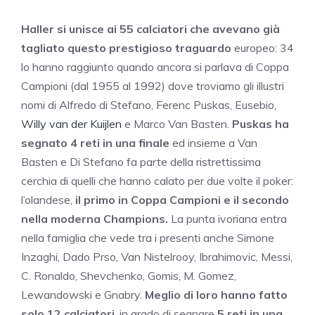
Haller si unisce ai 55 calciatori che avevano già
tagliato questo prestigioso traguardo
europeo: 34
lo hanno raggiunto quando ancora si parlava di Coppa
Campioni (dal 1955 al 1992) dove troviamo gli illustri
nomi di Alfredo di Stefano, Ferenc Puskas, Eusebio,
Willy van der Kuijlen
e Marco Van Basten.
Puskas ha
segnato 4 reti in una finale
ed insieme a Van
Basten e Di Stefano fa parte della ristrettissima
cerchia di quelli che hanno calato per due volte il poker:
l’olandese,
il primo in Coppa Campioni e il secondo
nella moderna Champions.
La punta ivoriana entra
nella famiglia che vede tra i presenti anche Simone
Inzaghi, Dado Prso, Van Nistelrooy, Ibrahimovic, Messi,
C. Ronaldo, Shevchenko, Gomis, M. Gomez,
Lewandowski e Gnabry.
Meglio di loro hanno fatto
solo 12 calciatori
, in grado di segnare
5 reti in una