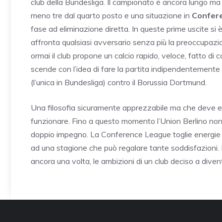
club della Bundesliga. Il campionato è ancora lungo ma l
meno tre dal quarto posto e una situazione in
Confer
fase ad eliminazione diretta. In queste prime uscite si è
affronta qualsiasi avversario senza più la preoccupazio
ormai il club propone un calcio rapido, veloce, fatto di
scende con l’idea di fare la partita indipendentemente d
(l’unica in Bundesliga) contro il Borussia Dortmund.
Una filosofia sicuramente apprezzabile ma che deve es
funzionare. Fino a questo momento l’Union Berlino non 
doppio impegno. La Conference League toglie energie m
ad una stagione che può regalare tante soddisfazioni. Do
ancora una volta, le ambizioni di un club deciso a dive