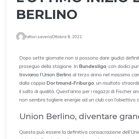
BERLINO
fattori.saverio
Ottobre 8, 2021
Dopo sette giornate non si possono dare giudizi definit
proseguo della stagione. In
Bundesliga
, con dodici pun
troviamo l’Union Berlino
al terzo anno nel massimo campi
dalla coppia
Dortmund-Friburgo
, un risultato strao
il salto di qualità. Quest’anno per i ragazzi di Fische
non sembra togliere energie ad un club con l’obiettivo d
Union Berlino, diventare gran
Questa può essere la definitiva consacrazione dell’Unio