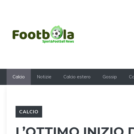
Vai
al
contenuto
Calcio
Notizie
Calcio estero
Gossip
Ca
CALCIO
L’OTTIMO INIZIO 