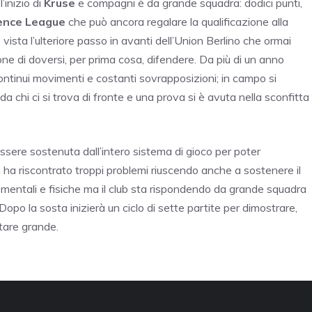
’inizio di
Kruse
e compagni è da grande squadra: dodici punti,
ence League
che può ancora regalare la qualificazione alla
 vista l’ulteriore passo in avanti dell’Union Berlino che ormai
ne di doversi, per prima cosa, difendere. Da più di un anno
 continui movimenti e costanti sovrapposizioni; in campo si
a chi ci si trova di fronte e una prova si è avuta nella sconfitta
sere sostenuta dall’intero sistema di gioco per poter
ha riscontrato troppi problemi riuscendo anche a sostenere il
entali e fisiche ma il club sta rispondendo da grande squadra
po la sosta inizierà un ciclo di sette partite per dimostrare,
ntare grande.