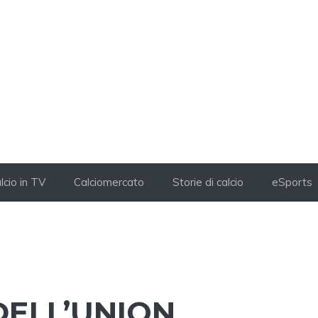
lcio in TV
Calciomercato
Storie di calcio
eSports
DELL’UNION