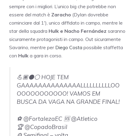
sempre con i migliori. L’unico big che potrebbe non
essere del match è
Zaracho
(Dylan dovrebbe
cominciare dal 1′), unico diffidato in campo, mentre le
star della squadra
Hulk e Nacho Fernández
saranno
sicuramente protagonisti in campo. Out sicuramente
Savarino, mentre per
Diego Costa
possibile staffetta
con
Hulk
a gara in corso.
💪🏾⚫⚪ HOJE TEM
GAAAAAAAAAAAAAALLLLLLLLLLOO
OOOOOOOOOOO! VAMOS EM
BUSCA DA VAGA NA GRANDE FINAL!
⚽ @FortalezaEC 🆚 @Atletico
🏆 @CopadoBrasil
⚙ Semifinal – volta