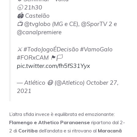
🕤 21h30
🏟 Castelão
📺 @tvglobo (MG e CE), @SporTV 2 e
@canalpremiere
⚔️ #TodoJogoÉDecisão #VamoGalo
#FORxCAM 🏴🏳️
pic.twitter.com/fh5fS31Yyx
— Atlético 😷 (@Atletico) October 27,
2021
L’altra sfida invece è equilibrata ed emozionante:
Flamengo e Athetico Paranaense
ripartono dal 2-
2 di
Coritiba
dell’andata e si ritrovano al
Maracanã