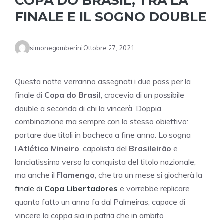
COPA DO BRASIL, TRA LA
FINALE E IL SOGNO DOUBLE
simonegamberini
Ottobre 27, 2021
Questa notte verranno assegnati i due pass per la
finale di
Copa do Brasil
, crocevia di un possibile
double a seconda di chi la vincerà. Doppia
combinazione ma sempre con lo stesso obiettivo:
portare due titoli in bacheca a fine anno. Lo sogna
l’
Atlético Mineiro
, capolista del
Brasileirão
e
lanciatissimo verso la conquista del titolo nazionale,
ma anche il
Flamengo
, che tra un mese si giocherà la
finale di
Copa Libertadores
e vorrebbe replicare
quanto fatto un anno fa dal Palmeiras, capace di
vincere la coppa sia in patria che in ambito