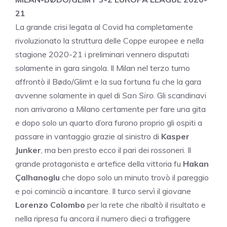
21
La grande crisi legata al Covid ha completamente
rivoluzionato la struttura delle Coppe europee e nella
stagione 2020-21 i preliminari vennero disputati
solamente in gara singola. Il Milan nel terzo turno
affrontò il Bødo/Glimt e la sua fortuna fu che la gara
avvenne solamente in quel di
San Siro
. Gli scandinavi
non arrivarono a Milano certamente per fare una gita
e dopo solo un quarto d’ora furono proprio gli ospiti a
passare in vantaggio grazie al sinistro di
Kasper
Junker
, ma ben presto ecco il pari dei rossoneri. Il
grande protagonista e artefice della vittoria fu
Hakan
Çalhanoglu
che dopo solo un minuto trovò il pareggio
e poi cominciò a incantare. Il turco servì il giovane
Lorenzo Colombo
per la rete che ribaltò il risultato e
nella ripresa fu ancora il numero dieci a trafiggere