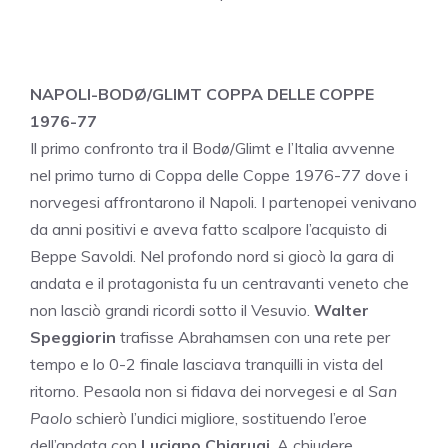
NAPOLI-BODØ/GLIMT COPPA DELLE COPPE
1976-77
Il primo confronto tra il Bodø/Glimt e l’Italia avvenne
nel primo turno di Coppa delle Coppe 1976-77 dove i
norvegesi affrontarono il Napoli. I partenopei venivano
da anni positivi e aveva fatto scalpore l’acquisto di
Beppe Savoldi. Nel profondo nord si giocò la gara di
andata e il protagonista fu un centravanti veneto che
non lasciò grandi ricordi sotto il Vesuvio.
Walter
Speggiorin
trafisse Abrahamsen con una rete per
tempo e lo 0-2 finale lasciava tranquilli in vista del
ritorno. Pesaola non si fidava dei norvegesi e al
San
Paolo
schierò l’undici migliore, sostituendo l’eroe
dell’andata con
Luciano Chiarugi
. A chiudere