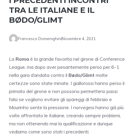
I PRECEDENTI INCONTRI
TRA LE ITALIANE E IL
BØDO/GLIMT
Francesco Domenighini
Novembre 4, 2021
La
Roma
è la grande favorita nel girone di Conference
League, ma dopo aver pesantemente perso per 6-1
nella gara d’andata contro il
Bødo/Glimt
molte
certezze sono state minate. I giallorossi hanno perso il
primato del girone e non possono permettersi passi
falsi se vogliono evitare gli spareggi di febbraio e
Mourinho sente la pressione. I norvegesi hanno già più
volte affrontato le italiane, creando sempre problemi,
ma non ottenendo mai la qualificazione e dunque
vediamo come sono stati i precedenti.