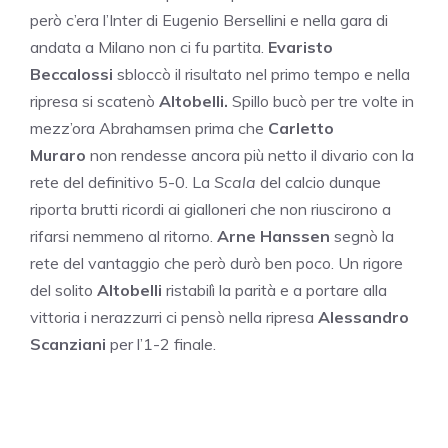
però c’era l’Inter di Eugenio Bersellini e nella gara di
andata a Milano non ci fu partita.
Evaristo
Beccalossi
sbloccò il risultato nel primo tempo e nella
ripresa si scatenò
Altobelli.
Spillo bucò per tre volte in
mezz’ora Abrahamsen prima che
Carletto
Muraro
non rendesse ancora più netto il divario con la
rete del definitivo 5-0. La
Scala
del calcio dunque
riporta brutti ricordi ai gialloneri che non riuscirono a
rifarsi nemmeno al ritorno.
Arne Hanssen
segnò la
rete del vantaggio che però durò ben poco. Un rigore
del solito
Altobelli
ristabilì la parità e a portare alla
vittoria i nerazzurri ci pensò nella ripresa
Alessandro
Scanziani
per l’1-2 finale.