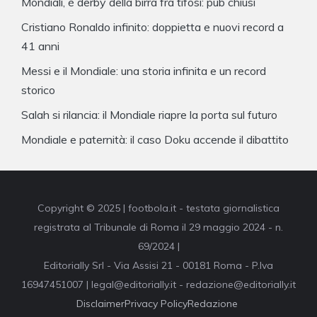
Mondiali, è derby della birra fra tifosi: pub chiusi
Cristiano Ronaldo infinito: doppietta e nuovi record a
41 anni
Messi e il Mondiale: una storia infinita e un record
storico
Salah si rilancia: il Mondiale riapre la porta sul futuro
Mondiale e paternità: il caso Doku accende il dibattito
Copyright © 2025 | footbola.it - testata giornalistica
registrata al Tribunale di Roma il 29 maggio 2024 - n.
69/2024 |
Editorially Srl - Via Assisi 21 - 00181 Roma - P.Iva
16947451007 | legal@editorially.it - redazione@editorially.it
Disclaimer
Privacy Policy
Redazione