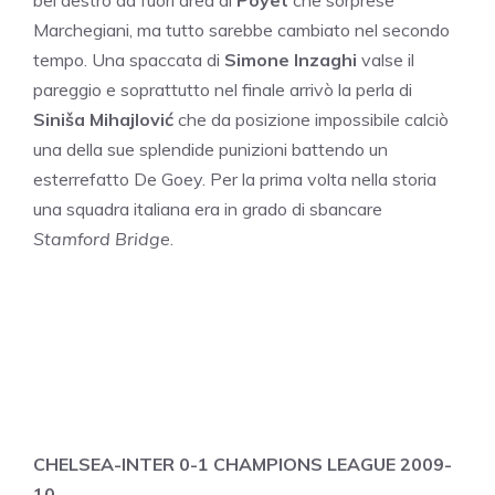
bel destro da fuori area di
Poyet
che sorprese
Marchegiani, ma tutto sarebbe cambiato nel secondo
tempo. Una spaccata di
Simone Inzaghi
valse il
pareggio e soprattutto nel finale arrivò la perla di
Siniša Mihajlović
che da posizione impossibile calciò
una della sue splendide punizioni battendo un
esterrefatto De Goey. Per la prima volta nella storia
una squadra italiana era in grado di sbancare
Stamford Bridge
.
CHELSEA-INTER 0-1 CHAMPIONS LEAGUE 2009-
10