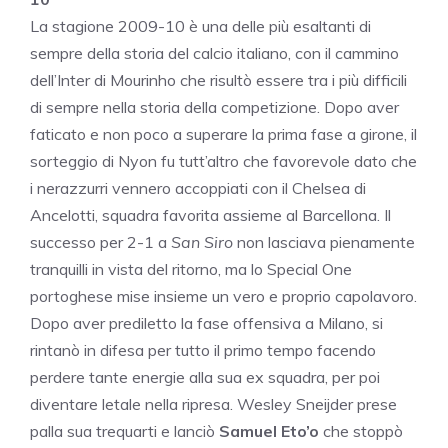
La stagione 2009-10 è una delle più esaltanti di
sempre della storia del calcio italiano, con il cammino
dell’Inter di Mourinho che risultò essere tra i più difficili
di sempre nella storia della competizione. Dopo aver
faticato e non poco a superare la prima fase a girone, il
sorteggio di Nyon fu tutt’altro che favorevole dato che
i nerazzurri vennero accoppiati con il Chelsea di
Ancelotti, squadra favorita assieme al Barcellona. Il
successo per 2-1 a
San Siro
non lasciava pienamente
tranquilli in vista del ritorno, ma lo Special One
portoghese mise insieme un vero e proprio capolavoro.
Dopo aver prediletto la fase offensiva a Milano, si
rintanò in difesa per tutto il primo tempo facendo
perdere tante energie alla sua ex squadra, per poi
diventare letale nella ripresa. Wesley Sneijder prese
palla sua trequarti e lanciò
Samuel Eto’o
che stoppò