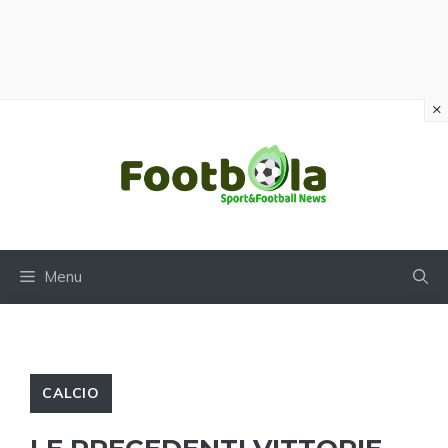
×
Vai
al
contenuto
Menu
CALCIO