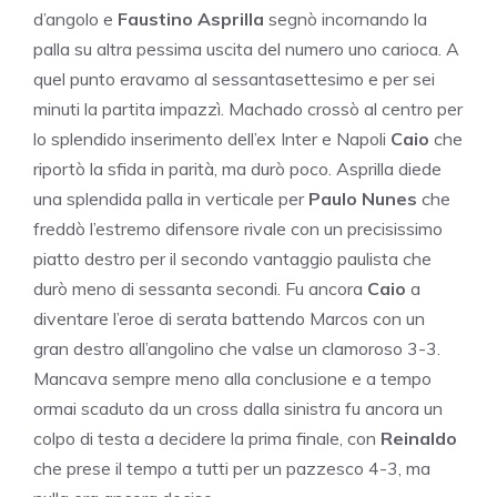
d’angolo e
Faustino Asprilla
segnò incornando la
palla su altra pessima uscita del numero uno carioca. A
quel punto eravamo al sessantasettesimo e per sei
minuti la partita impazzì. Machado crossò al centro per
lo splendido inserimento dell’ex Inter e Napoli
Caio
che
riportò la sfida in parità, ma durò poco. Asprilla diede
una splendida palla in verticale per
Paulo Nunes
che
freddò l’estremo difensore rivale con un precisissimo
piatto destro per il secondo vantaggio paulista che
durò meno di sessanta secondi. Fu ancora
Caio
a
diventare l’eroe di serata battendo Marcos con un
gran destro all’angolino che valse un clamoroso 3-3.
Mancava sempre meno alla conclusione e a tempo
ormai scaduto da un cross dalla sinistra fu ancora un
colpo di testa a decidere la prima finale, con
Reinaldo
che prese il tempo a tutti per un pazzesco 4-3, ma