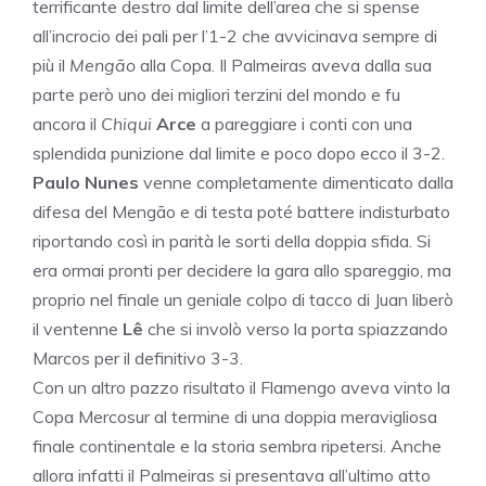
terrificante destro dal limite dell’area che si spense
all’incrocio dei pali per l’1-2 che avvicinava sempre di
più il
Mengão
alla Copa. Il Palmeiras aveva dalla sua
parte però uno dei migliori terzini del mondo e fu
ancora il
Chiqui
Arce
a pareggiare i conti con una
splendida punizione dal limite e poco dopo ecco il 3-2.
Paulo Nunes
venne completamente dimenticato dalla
difesa del Mengão e di testa poté battere indisturbato
riportando così in parità le sorti della doppia sfida. Si
era ormai pronti per decidere la gara allo spareggio, ma
proprio nel finale un geniale colpo di tacco di Juan liberò
il ventenne
Lê
che si involò verso la porta spiazzando
Marcos per il definitivo 3-3.
Con un altro pazzo risultato il Flamengo aveva vinto la
Copa Mercosur al termine di una doppia meravigliosa
finale continentale e la storia sembra ripetersi. Anche
allora infatti il Palmeiras si presentava all’ultimo atto