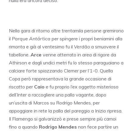
nulla era ancora deciso.
Nella gara di ritorno oltre trentamila persone gremirono
il
Parque Antártica
per spingere i propri beniamini alla
rimonta e già al ventesimo fu il
Verdão
a smuovere il
tabellone.
Arce
venne atterrato in area di rigore da
Athirson e dagli undici metri fu lo stesso paraguaiano a
calciare forte spiazzando Clemer per l’1-0. Quella
Copa però rappresentava la grande occasione di
riscatto per
Caio
e fu proprio l’ex oggetto misterioso
dell’Inter a raccogliere una palla vagante, dopo
un’uscita di Marcos su Rodrigo Mendes, per
appoggiare in rete la palla del pareggio a Inizio ripresa.
Il Flamengo si galvanizzò e prese sempre più camoi
fino a quando
Rodrigo Mendes
non fece partire un