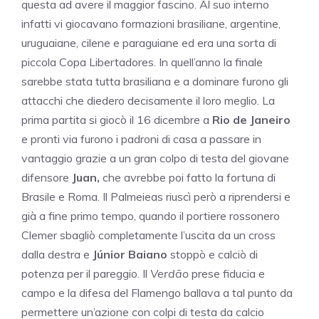
questa ad avere il maggior fascino. Al suo interno
infatti vi giocavano formazioni brasiliane, argentine,
uruguaiane, cilene e paraguiane ed era una sorta di
piccola Copa Libertadores. In quell’anno la finale
sarebbe stata tutta brasiliana e a dominare furono gli
attacchi che diedero decisamente il loro meglio. La
prima partita si giocò il 16 dicembre a
Rio de Janeiro
e pronti via furono i padroni di casa a passare in
vantaggio grazie a un gran colpo di testa del giovane
difensore
Juan,
che avrebbe poi fatto la fortuna di
Brasile e Roma. Il Palmeieas riuscì però a riprendersi e
già a fine primo tempo, quando il portiere rossonero
Clemer sbagliò completamente l’uscita da un cross
dalla destra e
Júnior Baiano
stoppò e calciò di
potenza per il pareggio. Il
Verdão
prese fiducia e
campo e la difesa del Flamengo ballava a tal punto da
permettere un’azione con colpi di testa da calcio