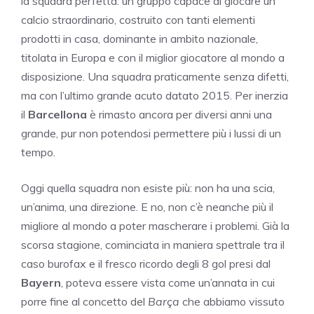
la squadra perfetta: un gruppo capace di giocare un
calcio straordinario, costruito con tanti elementi
prodotti in casa, dominante in ambito nazionale,
titolata in Europa e con il miglior giocatore al mondo a
disposizione. Una squadra praticamente senza difetti,
ma con l’ultimo grande acuto datato 2015. Per inerzia
il
Barcellona
è rimasto ancora per diversi anni una
grande, pur non potendosi permettere più i lussi di un
tempo.
Oggi quella squadra non esiste più: non ha una scia,
un’anima, una direzione. E no, non c’è neanche più il
migliore al mondo a poter mascherare i problemi. Già la
scorsa stagione, cominciata in maniera spettrale tra il
caso burofax e il fresco ricordo degli 8 gol presi dal
Bayern
, poteva essere vista come un’annata in cui
porre fine al concetto del
Barça
che abbiamo vissuto