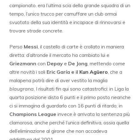
campionato. era l’ultima scia della grande squadra di un
tempo, l’unico trucco per camuffare un club ormai
svuotato della sua identità e incapace di rinnovarsi e
trovare strade concrete.
Perso
Messi
, il castello di carte è crollato in maniera
diretta: d’altronde il mercato ha cambiato lui e
Griezmann
con
Depay
e
De Jong
, mettendo come
altre novità i soli
Eric Garía e il
Kun Agüero
, che a
malapena potrà dire di aver vestito la maglia
blaugrana
. I risultati fin qui sono catastrofici: in Liga la
quarta posizione dista 6 punti e il primo posto neanche
ci si immagina di guardarlo con 16 punti di ritardo; in
Champions League
invece è arrivata la sentenza più
clamorosa, anche perché l’unica definitiva, ossia quella
dell’eliminazione al girone che non accadeva
addirittura dal 2001.