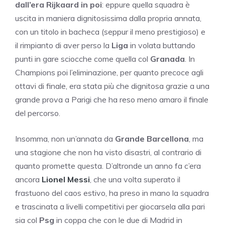
dall’era Rijkaard in poi
: eppure quella squadra è
uscita in maniera dignitosissima dalla propria annata,
con un titolo in bacheca (seppur il meno prestigioso) e
il rimpianto di aver perso la
Liga
in volata buttando
punti in gare sciocche come quella col
Granada
. In
Champions poi l’eliminazione, per quanto precoce agli
ottavi di finale, era stata più che dignitosa grazie a una
grande prova a Parigi che ha reso meno amaro il finale
del percorso.
Insomma, non un’annata da
Grande Barcellona
, ma
una stagione che non ha visto disastri, al contrario di
quanto promette questa. D’altronde un anno fa c’era
ancora
Lionel Messi
, che una volta superato il
frastuono del caos estivo, ha preso in mano la squadra
e trascinata a livelli competitivi per giocarsela alla pari
sia col
Psg
in coppa che con le due di Madrid in