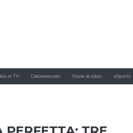
lcio in TV
Calciomercato
Storie di calcio
eSports
 PERFETTA: TRE