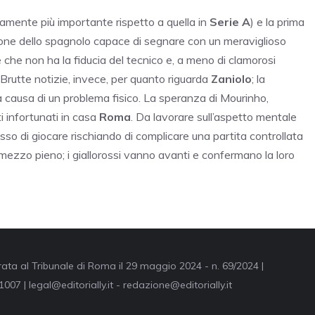
mente più importante rispetto a quella in
Serie A
) e la prima
zione dello spagnolo capace di segnare con un meraviglioso
 che non ha la fiducia del tecnico e, a meno di clamorosi
. Brutte notizie, invece, per quanto riguarda
Zaniolo
; la
a causa di un problema fisico. La speranza di Mourinho,
i infortunati in casa
Roma
. Da lavorare sull’aspetto mentale
esso di giocare rischiando di complicare una partita controllata
 mezzo pieno; i giallorossi vanno avanti e confermano la loro
trata al Tribunale di Roma il 29 maggio 2024 - n. 69/2024 |
007 | legal@editorially.it - redazione@editorially.it