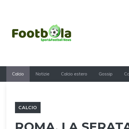
Vai
al
contenuto
Calcio
Notizie
Calcio estero
Gossip
Ca
CALCIO
ROMA, LA SERATA