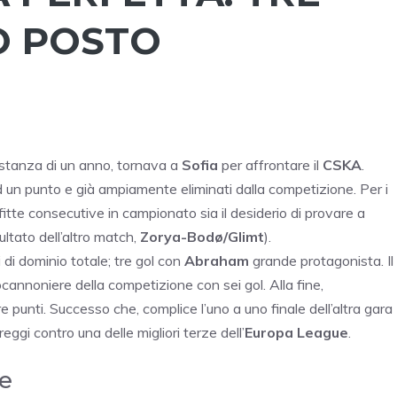
O POSTO
distanza di un anno, tornava a
Sofia
per affrontare il
CSKA
.
ad un punto e già ampiamente eliminati dalla competizione. Per i
onfitte consecutive in campionato sia il desiderio di provare a
ultato dell’altro match,
Zorya-Bodø/Glimt
).
 di dominio totale; tre gol con
Abraham
grande protagonista. Il
ocannoniere della competizione con sei gol. Alla fine,
e punti. Successo che, complice l’uno a uno finale dell’altra gara
reggi contro una delle migliori terze dell’
Europa League
.
le