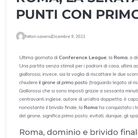
PUNTI CON PRIM
fattori.saverio
Dicembre 9, 2021
Ultima giornata di
Conference League
; la
Roma
, a 
Una partita senza stimoli per i padroni di casa, ultimi 
giallorossi, invece, sia la voglia di riscattare le due sc
chiudere
il girone al primo posto
(traguardo legato al ris
Giallorossi che si sono imposti grazie a sessanta minuti
centravanti inglese, autore di un’altra doppietta, è cap
nonostante il brivido finale, la
Roma
ha conquistato i tr
del girone, significa primo posto; evitati, dunque, gli spa
Roma, dominio e brivido fina