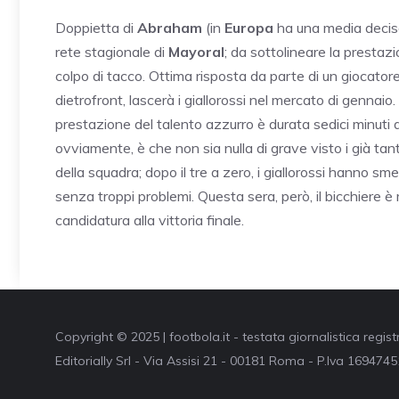
Doppietta di
Abraham
(in
Europa
ha una media decisa
rete stagionale di
Mayoral
; da sottolineare la presta
colpo di tacco. Ottima risposta da parte di un giocatore
dietrofront, lascerà i giallorossi nel mercato di gennaio
prestazione del talento azzurro è durata sedici minuti 
ovviamente, è che non sia nulla di grave visto i già tant
della squadra; dopo il tre a zero, i giallorossi hanno sm
senza troppi problemi. Questa sera, però, il bicchiere è
candidatura alla vittoria finale.
Copyright © 2025 | footbola.it - testata giornalistica regis
Editorially Srl - Via Assisi 21 - 00181 Roma - P.Iva 16947451