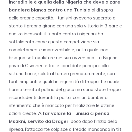
incredibile è quella della Nigeria che deve alzare
bandiera bianca contro una Tunisia
al di sopra
delle proprie capacità. I tunisini avevano superato a
stento il proprio girone con una sola vittoria in 3 gare e
due ko incassati: il trionfo contro i nigeriani ha
sottolineato come questa competizione sia
completamente imprevedibile e, nella quale, non
bisogna sottovalutare nessun avversario. La Nigeria,
priva di Osimhen e tra le candidate principali alla
vittoria finale, saluta il torneo prematuramente, con
tanti rimpianti e qualche ingenuità di troppo. Le aquile
hanno tenuto il pallino del gioco ma sono state troppo
inconcludenti davanti la porta, con un bomber di
riferimento che è mancato per finalizzare le ottime
azioni create.
A far volare la Tunisia ci pensa
Msakni, servito da Drager
: poco dopo l’inizio della
ripresa, l’attaccante colpisce a freddo mandando in tilt