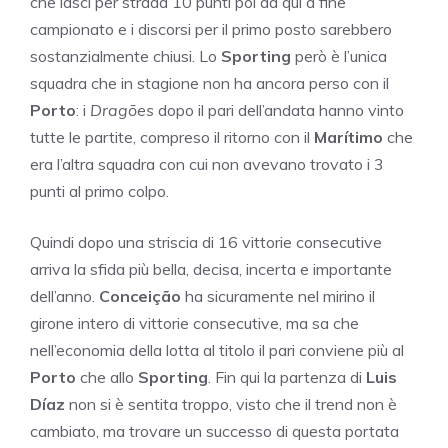
che lasci per strada 10 punti poi da qui a fine
campionato e i discorsi per il primo posto sarebbero
sostanzialmente chiusi. Lo
Sporting
però è l’unica
squadra che in stagione non ha ancora perso con il
Porto
: i
Dragões
dopo il pari dell’andata hanno vinto
tutte le partite, compreso il ritorno con il
Marítimo
che
era l’altra squadra con cui non avevano trovato i 3
punti al primo colpo.
Quindi dopo una striscia di 16 vittorie consecutive
arriva la sfida più bella, decisa, incerta e importante
dell’anno.
Conceição
ha sicuramente nel mirino il
girone intero di vittorie consecutive, ma sa che
nell’economia della lotta al titolo il pari conviene più al
Porto
che allo
Sporting
. Fin qui la partenza di
Luis
Díaz
non si è sentita troppo, visto che il trend non è
cambiato, ma trovare un successo di questa portata