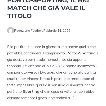
PORTO-SPORTING, IL BIG
MATCH CHE GIÀ VALE IL
TITOLO
Redazione Footbola
Febbraio 11, 2022
È la partita che apre la giornata, ma anche quella che
potrebbe concludere il campionato:
Porto-Sporting
è
già decisiva per il titolo, nonostante sia appena
febbraio. Le vicende di inizio 2022 hanno indirizzato il
campionato verso i
Dragões
che arrivano alla partita
cruciale per vincere il match point che renderebbe di
fatto impossibile qualsiasi pensiero di rimonta, contro
però uno
Sporting
che in caso di vittoria riaprirebbe
clamorosamente i giochi portandosi a -3.