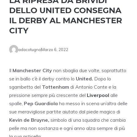
LA RIPRESA DA BRIVIDI
DELLO UNITED CONSEGNA
IL DERBY AL MANCHESTER
CITY
adacotugno
Marzo 6, 2022
Il
Manchester City
non sbaglia due volte, soprattutto
se in ballo c’è il derby contro lo
United.
Dopo lo
sgambetto del
Tottenham
di Antonio Conte e la
pressione sempre più crescente del
Liverpool
alle
spalle,
Pep Guardiola
ha messo in scena un’altra delle
sue meravigliose partite aiutato dal piede magico di
Kevin de Bruyne,
simbolo di una squadra che cambia
pelle ma non sostanza e ogni anno alza sempre di più
la sua asticella.