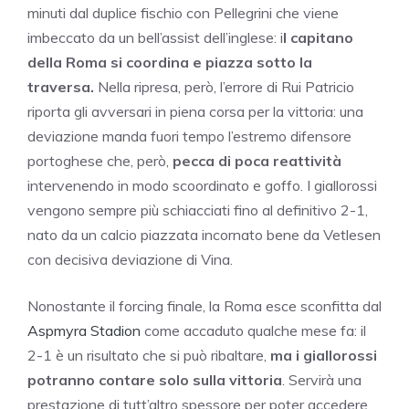
minuti dal duplice fischio con Pellegrini che viene
imbeccato da un bell’assist dell’inglese: i
l capitano
della Roma si coordina e piazza sotto la
traversa.
Nella ripresa, però, l’errore di Rui Patricio
riporta gli avversari in piena corsa per la vittoria: una
deviazione manda fuori tempo l’estremo difensore
portoghese che, però,
pecca di poca reattività
intervenendo in modo scoordinato e goffo. I giallorossi
vengono sempre più schiacciati fino al definitivo 2-1,
nato da un calcio piazzata incornato bene da Vetlesen
con decisiva deviazione di Vina.
Nonostante il forcing finale, la Roma esce sconfitta dal
Aspmyra Stadion
come accaduto qualche mese fa: il
2-1 è un risultato che si può ribaltare,
ma i giallorossi
potranno contare solo sulla vittoria
. Servirà una
prestazione di tutt’altro spessore per poter accedere