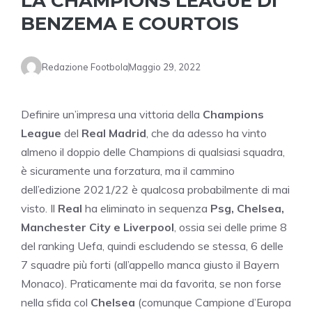
LA CHAMPIONS LEAGUE DI
BENZEMA E COURTOIS
Redazione Footbola
Maggio 29, 2022
Definire un’impresa una vittoria della
Champions
League
del
Real Madrid
, che da adesso ha vinto
almeno il doppio delle Champions di qualsiasi squadra,
è sicuramente una forzatura, ma il cammino
dell’edizione 2021/22 è qualcosa probabilmente di mai
visto. Il
Real
ha eliminato in sequenza
Psg, Chelsea,
Manchester City e Liverpool
, ossia sei delle prime 8
del ranking Uefa, quindi escludendo se stessa, 6 delle
7 squadre più forti (all’appello manca giusto il Bayern
Monaco). Praticamente mai da favorita, se non forse
nella sfida col
Chelsea
(comunque Campione d’Europa