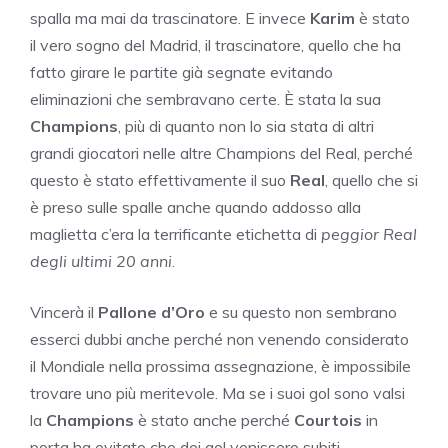
spalla ma mai da trascinatore. E invece
Karim
è stato
il vero sogno del Madrid, il trascinatore, quello che ha
fatto girare le partite già segnate evitando
eliminazioni che sembravano certe. È stata la sua
Champions
, più di quanto non lo sia stata di altri
grandi giocatori nelle altre Champions del Real, perché
questo è stato effettivamente il suo
Real
, quello che si
è preso sulle spalle anche quando addosso alla
maglietta c’era la terrificante etichetta di
peggior Real
degli ultimi 20 anni
.
Vincerà il
Pallone d’Oro
e su questo non sembrano
esserci dubbi anche perché non venendo considerato
il Mondiale nella prossima assegnazione, è impossibile
trovare uno più meritevole. Ma se i suoi gol sono valsi
la
Champions
è stato anche perché
Courtois
in
porta ha evitato che dei gol venissero subiti,