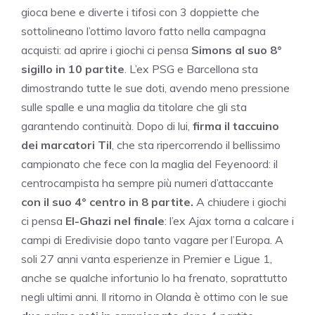
gioca bene e diverte i tifosi con 3 doppiette che
sottolineano l’ottimo lavoro fatto nella campagna
acquisti: ad aprire i giochi ci pensa
Simons al suo 8°
sigillo in 10 partite
. L’ex PSG e Barcellona sta
dimostrando tutte le sue doti, avendo meno pressione
sulle spalle e una maglia da titolare che gli sta
garantendo continuità. Dopo di lui,
firma il taccuino
dei marcatori Til
, che sta ripercorrendo il bellissimo
campionato che fece con la maglia del Feyenoord: il
centrocampista ha sempre più numeri d’attaccante
con il suo 4° centro in 8 partite.
A chiudere i giochi
ci pensa
El-Ghazi nel finale
: l’ex Ajax torna a calcare i
campi di Eredivisie dopo tanto vagare per l’Europa. A
soli 27 anni vanta esperienze in Premier e Ligue 1,
anche se qualche infortunio lo ha frenato, soprattutto
negli ultimi anni. Il ritorno in Olanda è ottimo con le sue