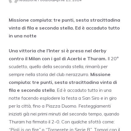
Missione compiuta: tre punti, sesta stracittadina
vinta di fila e seconda stella. Ed è accaduto tutto
in una notte
Una vittoria che l’Inter si è presa nel derby
contro il Milan con i gol di Acerbi e Thuram.
Il 20°
scudetto, quello della seconda stella, rimarrà per
sempre nella storia del club nerazzurro.
Missione
compiuta: tre punti, sesta stracittadina vinta di
fila e seconda stella
. Ed è accaduto tutto in una
notte facendo esplodere la festa a San Siro e in giro
per la città, fino a Piazza Duomo. Festeggiamenti
iniziati già nei primi minuti del secondo tempo, quando
Thuram ha firmato il 2-0. Con qualche sfottò come:
“Pioli is on fire”
o
“Tornerete in Serie B”.
Tomori con il