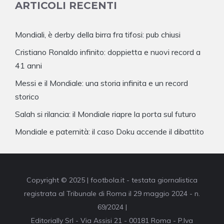
ARTICOLI RECENTI
Mondiali, è derby della birra fra tifosi: pub chiusi
Cristiano Ronaldo infinito: doppietta e nuovi record a
41 anni
Messi e il Mondiale: una storia infinita e un record
storico
Salah si rilancia: il Mondiale riapre la porta sul futuro
Mondiale e paternità: il caso Doku accende il dibattito
Copyright © 2025 | footbola.it - testata giornalistica
registrata al Tribunale di Roma il 29 maggio 2024 - n.
69/2024 |
Editorially Srl - Via Assisi 21 - 00181 Roma - P.Iva