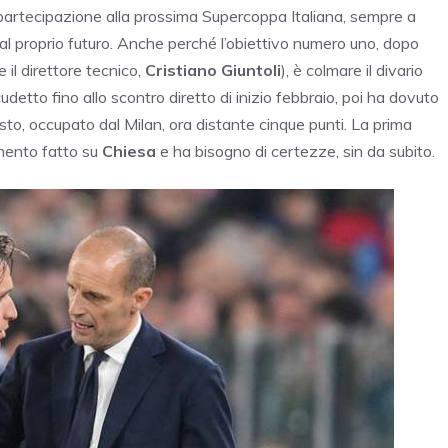
 partecipazione alla prossima Supercoppa Italiana, sempre a
al proprio futuro. Anche perché l’obiettivo numero uno, dopo
e il direttore tecnico,
Cristiano Giuntoli
), è colmare il divario
udetto fino allo scontro diretto di inizio febbraio, poi ha dovuto
to, occupato dal Milan, ora distante cinque punti. La prima
imento fatto su
Chiesa
e ha bisogno di certezze, sin da subito.