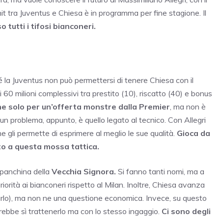
t tra Juventus e Chiesa è in programma per fine stagione. Il
o tutti i tifosi bianconeri.
 la Juventus non può permettersi di tenere Chiesa con il
60 milioni complessivi tra prestito (10), riscatto (40) e bonus
ne solo per un’offerta monstre dalla Premier
, ma non è
 un problema, appunto, è quello legato al tecnico. Con Allegri
e gli permette di esprimere al meglio le sue qualità.
Gioca da
o a questa mossa tattica.
a panchina della
Vecchia Signora.
Si fanno tanti nomi, ma a
rità ai bianconeri rispetto al Milan. Inoltre, Chiesa avanza
arlo), ma non ne una questione economica. Invece, su questo
rrebbe sì trattenerlo ma con lo stesso ingaggio.
Ci sono degli