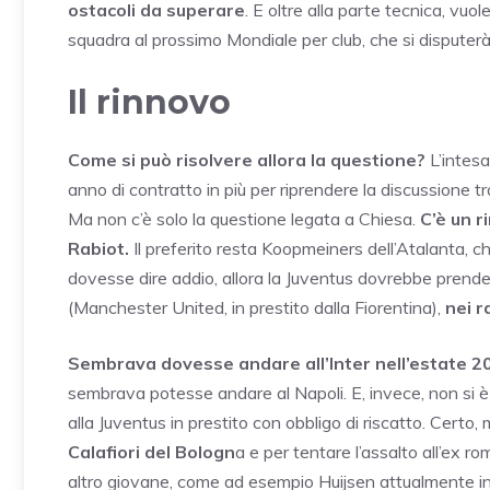
ostacoli da superare
. E oltre alla parte tecnica, vu
squadra al prossimo Mondiale per club, che si disputerà
Il rinnovo
Come si può risolvere allora la questione?
L’intesa
anno di contratto in più per riprendere la discussione tra l
Ma non c’è solo la questione legata a Chiesa.
C’è un 
Rabiot.
Il preferito resta Koopmeiners dell’Atalanta, ch
dovesse dire addio, allora la Juventus dovrebbe prende
(Manchester United, in prestito dalla Fiorentina),
nei r
Sembrava dovesse andare all’Inter nell’estate 2
sembrava potesse andare al Napoli. E, invece, non si 
alla Juventus in prestito con obbligo di riscatto. Certo,
Calafiori del Bologn
a e per tentare l’assalto all’ex ro
altro giovane, come ad esempio Huijsen attualmente in