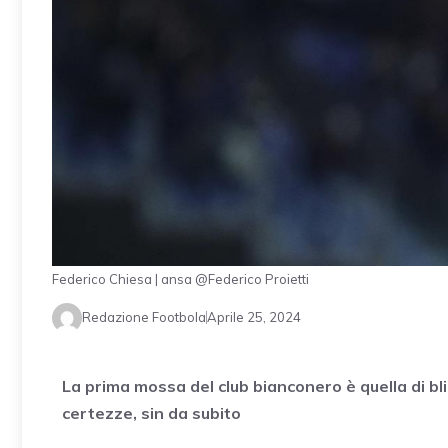
Federico Chiesa | ansa @Federico Proietti
Redazione Footbola
Aprile 25, 2024
La prima mossa del club bianconero è quella di bl
certezze, sin da subito