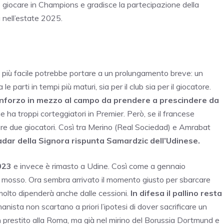
ole giocare in Champions e gradisce la partecipazione della
 nell’estate 2025.
 più facile potrebbe portare a un prolungamento breve: un
e parti in tempi più maturi, sia per il club sia per il giocatore.
rinforzo in mezzo al campo da prendere a prescindere da
e ha troppi corteggiatori in Premier. Però, se il francese
re due giocatori. Così tra Merino (Real Sociedad) e Amrabat
adar della Signora rispunta Samardzic dell’Udinese.
023
e invece è rimasto a Udine. Così come a gennaio
è mosso. Ora sembra arrivato il momento giusto per sbarcare
 molto dipenderà anche dalle cessioni.
In difesa il pallino resta
manista non scartano a priori l’ipotesi di dover sacrificare un
 prestito alla Roma, ma già nel mirino del Borussia Dortmund e