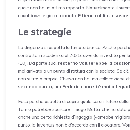
quale non ha un ottimo rapporto. Naturalmente il summi
countdown è già cominciato.
E tiene col fiato sospes
Le strategie
La dirigenza si aspetta la fumata bianca. Anche perché
contratto in scadenza al 2025, avendo investito per lui 
(10). Da parte sua,
l’esterno valuterebbe la cessio
mai arrivato a un punto di rottura con la società. Se c’è
non si trova proprio. Chiesa non ha una collocazione ch
seconda punta, ma Federico non si è mai adeguat
Ecco perché aspetta di capire quale sarà il futuro dell
Torino potrebbe sbarcare Thiago Motta, che ha dato prio
anche una certa richiesta d’ingaggio (vorrebbe miglior
punto, la Juventus non è d’accordo con il giocatore. Vo