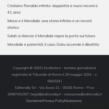
Cristiano Ronaldo infinito: doppietta e nuovi record a
41 anni
Messi e il Mondiale: una storia infinita e un record
storico
Salah si rilancia: il Mondiale riapre la porta sul futuro
Mondiale e paternità: il caso Doku accende il dibattito
Copyright © 2025 | footbola.it - testata giornalistica
registrata al Tribunale di Roma il 29 maggio 2024 - n.
69/2024 |
Editorially Srl - Via Assisi 21 - 00181 Roma - P.Iva
16947451007 | legal@editorially.it - redazione@editorially.it
Disclaimer
Privacy Policy
Redazione