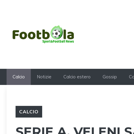
Vai
al
contenuto
Calcio
Notizie
Calcio estero
Gossip
Ca
CALCIO
SERIE A, VELENI 