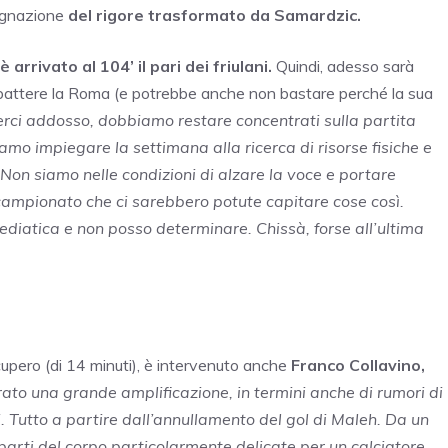
segnazione
del rigore trasformato da Samardzic.
arrivato al 104’ il pari dei friulani.
Quindi, adesso sarà
e battere la Roma (e potrebbe anche non bastare perché la sua
gerci addosso, dobbiamo restare concentrati sulla partita
mo impiegare la settimana alla ricerca di risorse fisiche e
. Non siamo nelle condizioni di alzare la voce e portare
 campionato che ci sarebbero potute capitare cose così.
ediatica e non posso determinare. Chissà, forse all’ultima
cupero (di 14 minuti), è intervenuto anche
Franco Collavino,
to una grande amplificazione, in termini anche di rumori di
i. Tutto a partire dall’annullamento del gol di Maleh. Da un
 parti del corpo particolarmente delicate per un calciatore,