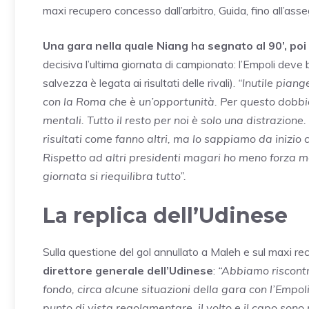
maxi recupero concesso dall’arbitro, Guida, fino all’as
Una gara nella quale Niang ha segnato al 90’, poi è 
decisiva l’ultima giornata di campionato: l’Empoli dev
salvezza è legata ai risultati delle rivali).
“Inutile pian
con la Roma che è un’opportunità. Per questo dobbia
mentali. Tutto il resto per noi è solo una distrazione
risultati come fanno altri, ma lo sappiamo da inizio
Rispetto ad altri presidenti magari ho meno forza m
giornata si riequilibra tutto”.
La replica dell’Udinese
Sulla questione del gol annullato a Maleh e sul maxi re
direttore generale dell’Udinese
:
“Abbiamo riscontra
fondo, circa alcune situazioni della gara con l’Empol
punto di vista regolamentare, il volto e il capo sono