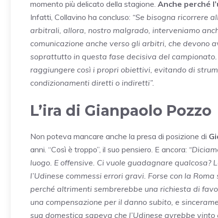
momento più delicato della stagione.
Anche perché l’
Infatti, Collavino ha concluso:
“Se bisogna ricorrere al
arbitrali, allora, nostro malgrado, interveniamo an
comunicazione anche verso gli arbitri, che devono av
soprattutto in questa fase decisiva del campionato. 
raggiungere così i propri obiettivi, evitando di stru
condizionamenti diretti o indiretti”.
L’ira di Gianpaolo Pozzo
Non poteva mancare anche la presa di posizione di
Gi
anni. “Così è troppo”, il suo pensiero. E ancora:
“Diciam
luogo. E offensive. Ci vuole guadagnare qualcosa? Le 
l’Udinese commessi errori gravi. Forse con la Roma si
perché altrimenti sembrerebbe una richiesta di favo
una compensazione per il danno subito, e sincerament
sua domestica sapeva che l’Udinese avrebbe vinto a