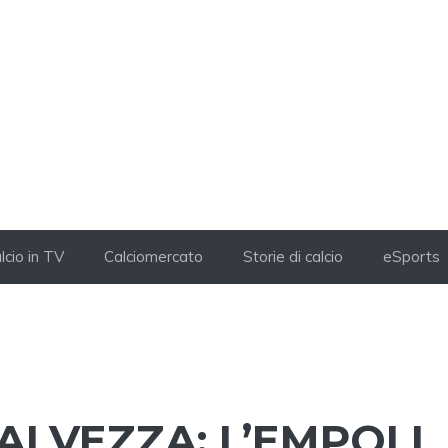
lcio in TV
Calciomercato
Storie di calcio
eSports
SALVEZZA: L’EMPOLI