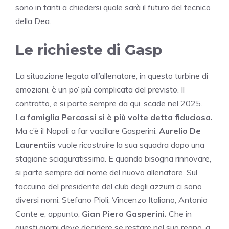
sono in tanti a chiedersi quale sarà il futuro del tecnico
della Dea.
Le richieste di Gasp
La situazione legata all’allenatore, in questo turbine di
emozioni, è un po’ più complicata del previsto. Il
contratto, e si parte sempre da qui, scade nel 2025.
L
a famiglia Percassi si è più volte detta fiduciosa.
Ma c’è il Napoli a far vacillare Gasperini.
Aurelio De
Laurentiis
vuole ricostruire la sua squadra dopo una
stagione sciaguratissima. E quando bisogna rinnovare,
si parte sempre dal nome del nuovo allenatore. Sul
taccuino del presidente del club degli azzurri ci sono
diversi nomi: Stefano Pioli, Vincenzo Italiano, Antonio
Conte e, appunto,
Gian Piero Gasperini.
Che in
questi giorni deve decidere se restare nel suo regno, a