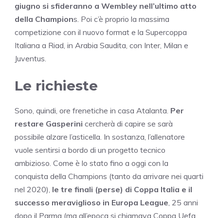
giugno si sfideranno a Wembley nell’ultimo atto
della Champion
s. Poi c’è proprio la massima
competizione con il nuovo format e la Supercoppa
Italiana a Riad, in Arabia Saudita, con Inter, Milan e
Juventus.
Le richieste
Sono, quindi, ore frenetiche in casa Atalanta.
Per
restare Gasperini
cercherà di capire se sarà
possibile alzare l’asticella. In sostanza, l’allenatore
vuole sentirsi a bordo di un progetto tecnico
ambizioso. Come è lo stato fino a oggi con la
conquista della Champions (tanto da arrivare nei quarti
nel 2020),
le tre finali (perse) di Coppa Italia e il
successo meraviglioso in Europa League
, 25 anni
dopo il Parma (ma all’epoca si chiamava Coppa Uefa,