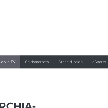
lcio in TV
Calciomercato
Storie di calcio
eSports
RCHIA-