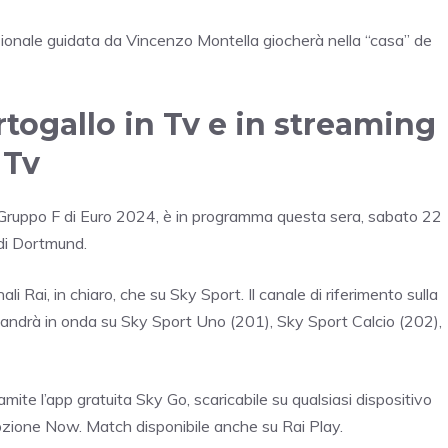
zionale guidata da Vincenzo Montella giocherà nella “casa” de
togallo in Tv e in streaming
 Tv
l Gruppo F di Euro 2024, è in programma questa sera, sabato 22
 di Dortmund.
ali Rai, in chiaro, che su Sky Sport. Il canale di riferimento sulla
e andrà in onda su Sky Sport Uno (201), Sky Sport Calcio (202),
amite l’app gratuita Sky Go, scaricabile su qualsiasi dispositivo
’opzione Now. Match disponibile anche su Rai Play.