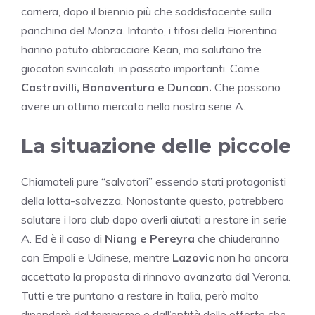
carriera, dopo il biennio più che soddisfacente sulla
panchina del Monza. Intanto, i tifosi della Fiorentina
hanno potuto abbracciare Kean, ma salutano tre
giocatori svincolati, in passato importanti. Come
Castrovilli, Bonaventura e Duncan.
Che possono
avere un ottimo mercato nella nostra serie A.
La situazione delle piccole
Chiamateli pure “salvatori” essendo stati protagonisti
della lotta-salvezza. Nonostante questo, potrebbero
salutare i loro club dopo averli aiutati a restare in serie
A. Ed è il caso di
Niang e Pereyra
che chiuderanno
con Empoli e Udinese, mentre
Lazovic
non ha ancora
accettato la proposta di rinnovo avanzata dal Verona.
Tutti e tre puntano a restare in Italia, però molto
dipenderà dal tempismo e dall’entità delle offerte che