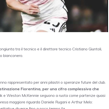
unta tra il tecnico e il direttore tecnico Cristiano Giuntoli,
co bianconero.
 hanno rappresentato per anni pilastri o speranze future del club.
stinazione Fiorentina, per una cifra complessiva che
ik e Weston McKennie seguono a ruota come partenze quasi
orpresa maggiore riguarda Daniele Rugani e Arthur Melo:
ettative diverse fino a poco tempo fa.