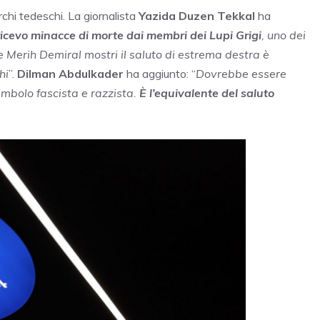
chi tedeschi. La giornalista
Yazida Duzen Tekkal
ha
icevo minacce di morte dai membri dei Lupi Grigi
, uno dei
 Merih Demiral mostri il saluto di estrema destra è
hi
”.
Dilman Abdulkader
ha aggiunto: “
Dovrebbe essere
imbolo fascista e razzista.
È l’equivalente del saluto