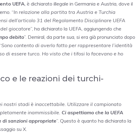
mento UEFA
, è dichiarato illegale in Germania e Austria, dove il
erno. “
In relazione alla partita tra Austria e Turchia
ensi dell’articolo 31 del Regolamento Disciplinare UEFA
del giocatore
”, ha dichiarato la UEFA, aggiungendo che
empo debito
”. Demiral, da parte sua, si era già pronunciato dopo
“
Sono contento di averlo fatto per rappresentare l’identità
o di essere turco. Ho visto che i tifosi lo facevano e ho
o e le reazioni dei turchi-
i nostri stadi è inaccettabile. Utilizzare il campionato
ompletamente inammissibile.
Ci aspettiamo che la UEFA
e di sanzioni appropriate
”. Questo è quanto ha dichiarato la
ssaggio su X.