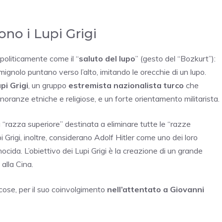
sono i Lupi Grigi
politicamente come il “
saluto del lupo
” (gesto del “Bozkurt”):
il mignolo puntano verso l’alto, imitando le orecchie di un lupo.
pi Grigi
, un gruppo
estremista nazionalista turco
che
oranze etniche e religiose, e un forte orientamento militarista.
“razza superiore” destinata a eliminare tutte le “razze
Lupi Grigi, inoltre, considerano Adolf Hitler come uno dei loro
nocida. L’obiettivo dei Lupi Grigi è la creazione di un grande
 alla Cina.
 cose, per il suo coinvolgimento
nell’attentato a Giovanni