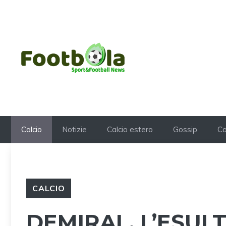
Vai
al
contenuto
Calcio
Notizie
Calcio estero
Gossip
Ca
CALCIO
DEMIRAL, L’ESUL