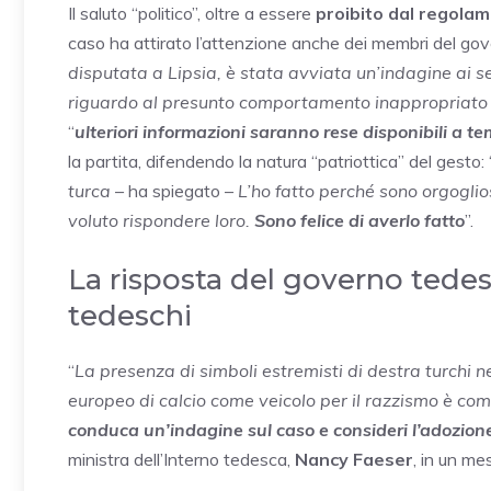
Il saluto “politico”, oltre a essere
proibito dal regola
caso ha attirato l’attenzione anche dei membri del gov
disputata a Lipsia, è stata avviata un’indagine ai s
riguardo al presunto comportamento inappropriato 
“
ulteriori informazioni saranno rese disponibili a t
la partita, difendendo la natura “patriottica” del gesto: 
turca
– ha spiegato –
L’ho fatto perché sono orgoglios
voluto rispondere loro.
Sono felice di averlo fatto
”.
La risposta del governo tedesc
tedeschi
“
La presenza di simboli estremisti di destra turchi ne
europeo di calcio come veicolo per il razzismo è c
conduca un’indagine sul caso e consideri l’adozion
ministra dell’Interno tedesca,
Nancy Faeser
, in un me