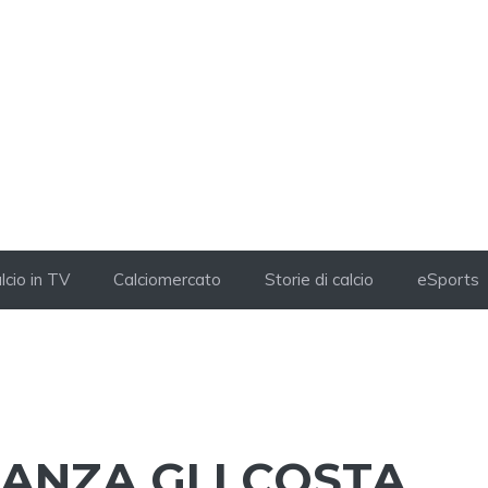
lcio in TV
Calciomercato
Storie di calcio
eSports
TANZA GLI COSTA