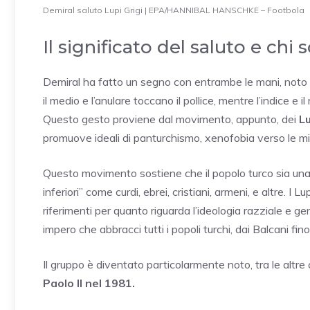
Demiral saluto Lupi Grigi | EPA/HANNIBAL HANSCHKE – Footbola
Il significato del saluto e chi 
Demiral ha fatto un segno con entrambe le mani, noto 
il medio e l’anulare toccano il pollice, mentre l’indice e 
Questo gesto proviene dal movimento, appunto, dei
Lu
promuove ideali di panturchismo, xenofobia verso le min
Questo movimento sostiene che il popolo turco sia una 
inferiori” come curdi, ebrei, cristiani, armeni, e altre. I 
riferimenti per quanto riguarda l’ideologia razziale e ge
impero che abbracci tutti i popoli turchi, dai Balcani fino
Il gruppo è diventato particolarmente noto, tra le altre
Paolo II nel 1981.