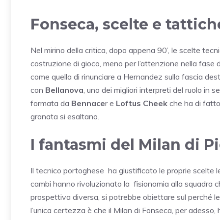
Fonseca, scelte e tattich
Nel mirino della critica, dopo appena 90’, le scelte tecni
costruzione di gioco, meno per l’attenzione nella fase d
come quella di rinunciare a Hernandez sulla fascia de
con
Bellanova
, uno dei migliori interpreti del ruolo i
formata da
Bennace
r e
Loftus Cheek
che ha di fatto
granata si esaltano.
I fantasmi del Milan di Pi
Il tecnico portoghese ha giustificato le proprie scelte le
cambi hanno rivoluzionato la fisionomia alla squadra c
prospettiva diversa, si potrebbe obiettare sul perché le
l’unica certezza è che il Milan di Fonseca, per adesso,