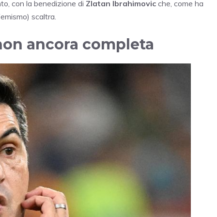
to, con la benedizione di
Zlatan Ibrahimovic
che, come ha
femismo) scaltra.
 non ancora completa