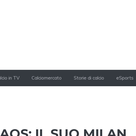
lcio in TV
Calciomercato
Storie di calcio
eSports
AOS: IL SUO MILAN