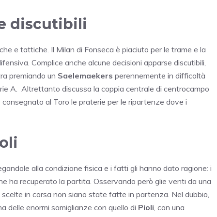
e discutibili
che e tattiche. Il Milan di Fonseca è piaciuto per le trame e la
ifensiva. Complice anche alcune decisioni apparse discutibili,
stra premiando un
Saelemaekers
perennemente in difficoltà
n serie A. Altrettanto discussa la coppia centrale di centrocampo
 consegnato al Toro le praterie per le ripartenze dove i
oli
gandole alla condizione fisica e i fatti gli hanno dato ragione: i
he ha recuperato la partita. Osservando però glie venti da una
 scelte in corsa non siano state fatte in partenza. Nel dubbio,
 ha delle enormi somiglianze con quello di
Pioli
, con una