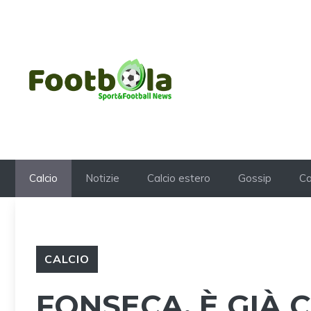
Vai
al
contenuto
Calcio
Notizie
Calcio estero
Gossip
Ca
CALCIO
FONSECA, È GIÀ C