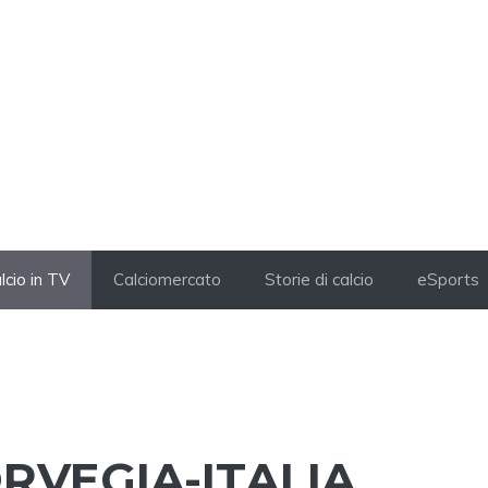
lcio in TV
Calciomercato
Storie di calcio
eSports
RVEGIA-ITALIA