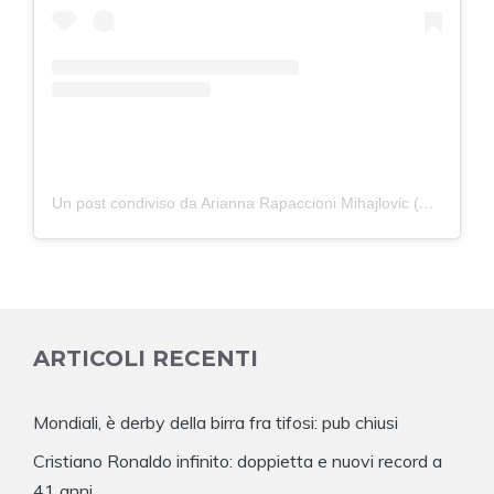
Un post condiviso da Arianna Rapaccioni Mihajlovic (@ariannamihajlovic)
ARTICOLI RECENTI
Mondiali, è derby della birra fra tifosi: pub chiusi
Cristiano Ronaldo infinito: doppietta e nuovi record a
41 anni