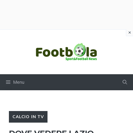
×
Vai
al
contenuto
Menu
CALCIO IN TV