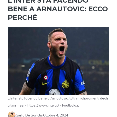
L’INTER STA FACENDO
BENE A ARNAUTOVIC: ECCO
PERCHÉ
L'Inter sta facendo bene a Arnautovic: tutti i miglioramenti degli
ultimi mesi - https://www.inter.it/ - Footbola.it
Giulia De Sanctis
Ottobre 4, 2024