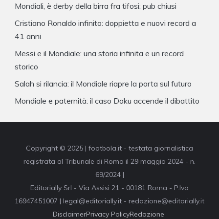
Mondiali, è derby della birra fra tifosi: pub chiusi
Cristiano Ronaldo infinito: doppietta e nuovi record a
41 anni
Messi e il Mondiale: una storia infinita e un record
storico
Salah si rilancia: il Mondiale riapre la porta sul futuro
Mondiale e paternità: il caso Doku accende il dibattito
Copyright © 2025 | footbola.it - testata giornalistica
registrata al Tribunale di Roma il 29 maggio 2024 - n.
69/2024 |
Editorially Srl - Via Assisi 21 - 00181 Roma - P.Iva
16947451007 | legal@editorially.it - redazione@editorially.it
Disclaimer
Privacy Policy
Redazione