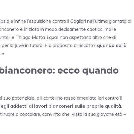
psia e infine l’espulsione contro il Cagliari nell’ultima giornata di
anconero è iniziata in modo decisamente caotico, ma le
toli e Thiago Motta, i quali non aspettano altro che di
er la Juve in futuro. E a proposito di riscatto:
quando sarà
ne.
n bianconero: ecco quando
e
suo potenziale, e il cartellino rosso rimediato ieri contro il
gli addetti ai lavori bianconeri sulle proprie qualità.
tinuare a coccolare, convinta che, vista la sua giovane età –