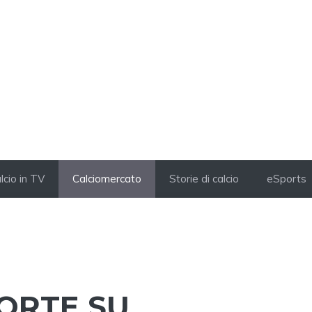
lcio in TV
Calciomercato
Storie di calcio
eSports
FORTE SU