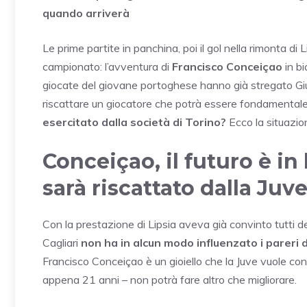
quando arriverà
Le prime partite in panchina, poi il gol nella rimonta di Li
campionato: l’avventura di
Francisco Conceiçao
in bi
giocate del giovane portoghese hanno già stregato Giun
riscattare un giocatore che potrà essere fondamentale p
esercitato dalla società di Torino?
Ecco la situazio
Conceiçao, il futuro è i
sarà riscattato dalla Juv
Con la prestazione di Lipsia aveva già convinto tutti del 
Cagliari
non ha in alcun modo influenzato i pareri de
Francisco Conceiçao è un gioiello che la Juve vuole con
appena 21 anni – non potrà fare altro che migliorare.