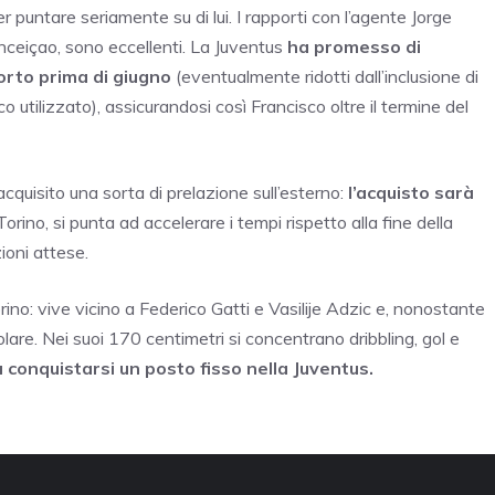
r puntare seriamente su di lui. I rapporti con l’agente Jorge
onceiçao, sono eccellenti. La Juventus
ha promesso di
Porto prima di giugno
(eventualmente ridotti dall’inclusione di
o utilizzato), assicurandosi così Francisco oltre il termine del
acquisito una sorta di prelazione sull’esterno:
l’acquisto sarà
Torino, si punta ad accelerare i tempi rispetto alla fine della
ioni attese.
no: vive vicino a Federico Gatti e Vasilije Adzic e, nonostante
tolare. Nei suoi 170 centimetri si concentrano dribbling, gol e
 conquistarsi un posto fisso nella Juventus.