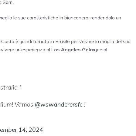
 Sarri.
l meglio le sue caratteristiche in bianconero, rendendolo un
Costa è quindi tornato in Brasile per vestire la maglia del suo
di vivere un’esperienza al
Los Angeles Galaxy
e al
tralia !
tadium! Vamos
@wswanderersfc
!
ember 14, 2024