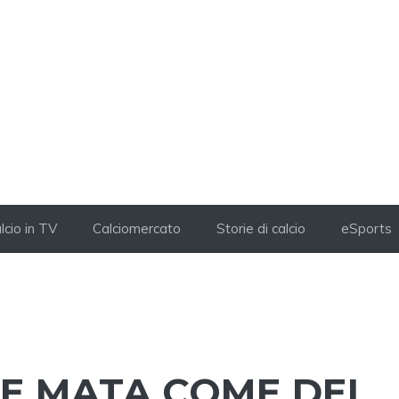
lcio in TV
Calciomercato
Storie di calcio
eSports
E MATA COME DEL