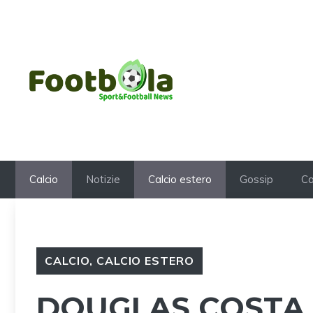
Vai
al
contenuto
Calcio
Notizie
Calcio estero
Gossip
Ca
CALCIO
,
CALCIO ESTERO
DOUGLAS COSTA 