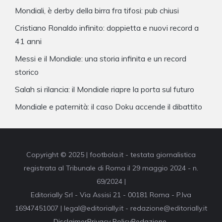
Mondiali, è derby della birra fra tifosi: pub chiusi
Cristiano Ronaldo infinito: doppietta e nuovi record a
41 anni
Messi e il Mondiale: una storia infinita e un record
storico
Salah si rilancia: il Mondiale riapre la porta sul futuro
Mondiale e paternità: il caso Doku accende il dibattito
Copyright © 2025 | footbola.it - testata giornalistica
registrata al Tribunale di Roma il 29 maggio 2024 - n.
69/2024 |
Editorially Srl - Via Assisi 21 - 00181 Roma - P.Iva
16947451007 | legal@editorially.it - redazione@editorially.it
Disclaimer
Privacy Policy
Redazione