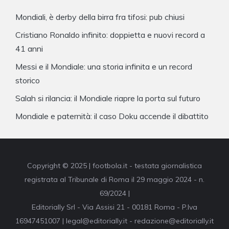
Mondiali, è derby della birra fra tifosi: pub chiusi
Cristiano Ronaldo infinito: doppietta e nuovi record a
41 anni
Messi e il Mondiale: una storia infinita e un record
storico
Salah si rilancia: il Mondiale riapre la porta sul futuro
Mondiale e paternità: il caso Doku accende il dibattito
Copyright © 2025 | footbola.it - testata giornalistica
registrata al Tribunale di Roma il 29 maggio 2024 - n.
69/2024 |
Editorially Srl - Via Assisi 21 - 00181 Roma - P.Iva
16947451007 | legal@editorially.it - redazione@editorially.it