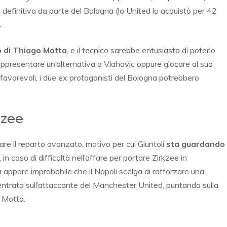
e definitiva da parte del Bologna (lo United lo acquistò per 42
.
o di Thiago Motta
, e il tecnico sarebbe entusiasta di poterlo
appresentare un’alternativa a Vlahovic oppure giocare al suo
avorevoli, i due ex protagonisti del Bologna potrebbero
kzee
are il reparto avanzato, motivo per cui Giuntoli
sta guardando
 in caso di difficoltà nell’affare per portare Zirkzee in
a appare improbabile che il Napoli scelga di rafforzare una
centrata sull’attaccante del Manchester United, puntando sulla
 Motta.