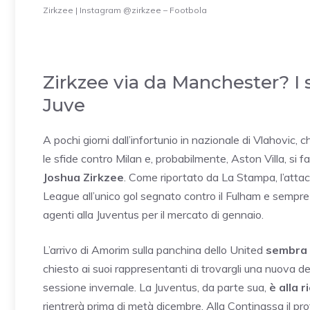
Zirkzee | Instagram @zirkzee – Footbola
Zirkzee via da Manchester? I 
Juve
A pochi giorni dall’infortunio in nazionale di Vlahovic, 
le sfide contro Milan e, probabilmente, Aston Villa, si
Joshua Zirkzee
. Come riportato da La Stampa, l’att
League all’unico gol segnato contro il Fulham e sempre p
agenti alla Juventus per il mercato di gennaio.
L’arrivo di Amorim sulla panchina dello United
sembra 
chiesto ai suoi rappresentanti di trovargli una nuova de
sessione invernale. La Juventus, da parte sua,
è alla 
rientrerà prima di metà dicembre. Alla Continassa il pr