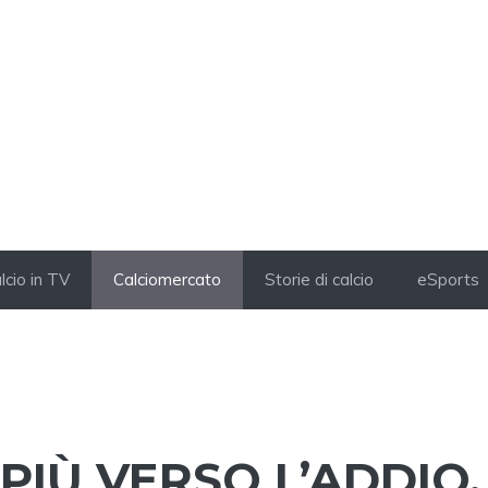
lcio in TV
Calciomercato
Storie di calcio
eSports
PIÙ VERSO L’ADDIO,