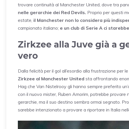
trovare continuità al Manchester United, dove tra panc
nelle gerarchie dei Red Devils.
Proprio per questi mo
estate,
il Manchester non lo considera più indispe
campionato italiano;
e un club di Serie A ci stare
Zirkzee alla Juve già a g
vero
Dalla felicità per il gol all’esordio alla frustrazione p
Zirkzee al Manchester United
sta affrontando enormi
Hag che Van Nistelrooy gli hanno sempre preferito un’
con il nuovo mister, Ruben Amorim, potrebbe provare nu
gerarchie, ma il suo destino sembra ormai segnato. Pr
sarebbe intenzionato a provare a riportare in Italia nel