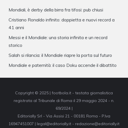
Mondiali, è derby della birra fra tifosi: pub chiusi
Cristiano Ronaldo infinito: doppietta e nuovi record a
41 anni
Messi e il Mondiale: una storia infinita e un record
storico
Salah si rilancia: il Mondiale riapre la porta sul futuro
Mondiale e paternità: il caso Doku accende il dibattito
Copyright © 2025 | footbola.it - testata giornalistica
registrata al Tribunale di Roma il 29 maggio 2024 - n.
69/2024 |
Editorially Srl - Via Assisi 21 - 00181 Roma - P.Iva
16947451007 | legal@editorially.it - redazione@editorially.it