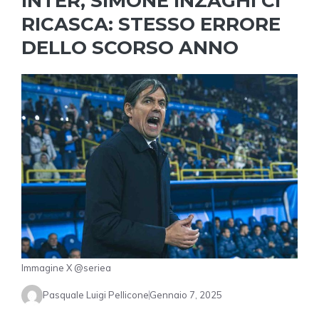
INTER, SIMONE INZAGHI CI
RICASCA: STESSO ERRORE
DELLO SCORSO ANNO
Immagine X @seriea
Pasquale Luigi Pellicone
Gennaio 7, 2025