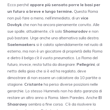
Ecco perché
appare più sensato porre le basi per
un futuro a breve e lungo termine.
Questa Roma
non può fare a meno, nell’immediato, di un
vice
Dovbyk
che non ha ancora pienamente convito. Alle
sue spalle, attualmente, c’è solo
Shomurodov
e non
può bastare. Urge anche una alternativa sulla destra.
Saelemaekers
si è calato splendidamente nel ruolo di
esterno, ma non è un giocatore di proprietà della Roma
e dietro il belga c’è il vuoto pneumatico. La Roma del
futuro, invece, resta tutta da disegnare:
Pellegrini
, al
netto della gioia che si è ed ha regalato, deve
dimostrare di non essere un calciatore da 10 partite a
stagione.
Cristante
ha perso diverse posizioni nelle
gerarchie. Lo stesso Hummels non ha dato garanzia di
restare un altro anno a Roma. Idem Paredes. Anche
El
Shaarawy
sembra a fine corsa. C’è da risolvere la