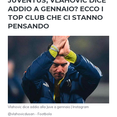
JUVENTUS, VLAHOVIC DICE
ADDIO A GENNAIO? ECCO I
TOP CLUB CHE CI STANNO
PENSANDO
Vlahovic dice addio alla Juve a gennaio | Instagram
@vlahovicdusan - Footbola