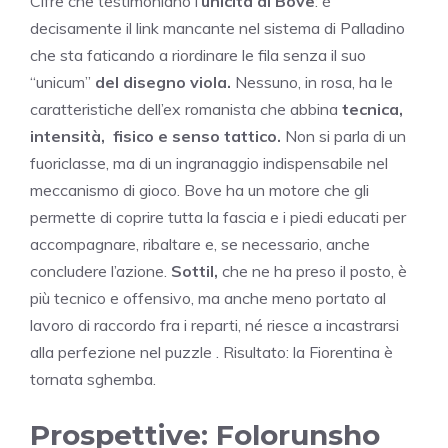
Cifre che testimoniano l’
unicità di Bove
: è
decisamente il link mancante nel sistema di Palladino
che sta faticando a riordinare le fila senza il suo
“unicum”
del disegno viola.
Nessuno, in rosa, ha le
caratteristiche dell’ex romanista che abbina
tecnica,
intensità, fisico e senso tattico.
Non si parla di un
fuoriclasse, ma di un ingranaggio indispensabile nel
meccanismo di gioco. Bove ha un motore che gli
permette di coprire tutta la fascia e i piedi educati per
accompagnare, ribaltare e, se necessario, anche
concludere l’azione.
Sottil,
che ne ha preso il posto, è
più tecnico e offensivo, ma anche meno portato al
lavoro di raccordo fra i reparti, né riesce a incastrarsi
alla perfezione nel puzzle . Risultato: la Fiorentina è
tornata sghemba.
Prospettive: Folorunsho