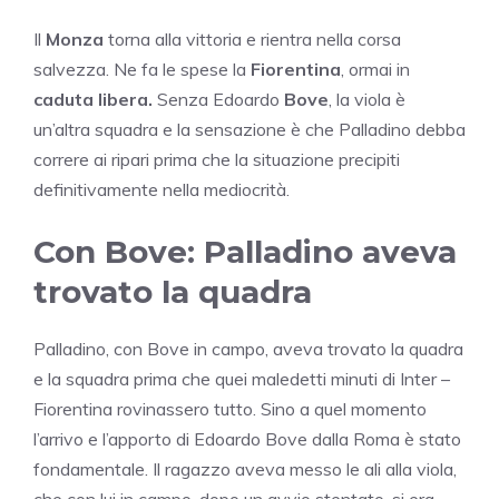
Il
Monza
torna alla vittoria e rientra nella corsa
salvezza. Ne fa le spese la
Fiorentina
, ormai in
caduta libera.
Senza Edoardo
Bove
, la viola è
un’altra squadra e la sensazione è che Palladino debba
correre ai ripari prima che la situazione precipiti
definitivamente nella mediocrità.
Con Bove: Palladino aveva
trovato la quadra
Palladino, con Bove in campo, aveva trovato la quadra
e la squadra prima che quei maledetti minuti di Inter –
Fiorentina rovinassero tutto. Sino a quel momento
l’arrivo e l’apporto di Edoardo Bove dalla Roma è stato
fondamentale. Il ragazzo aveva messo le ali alla viola,
che con lui in campo, dopo un avvio stentato, si era