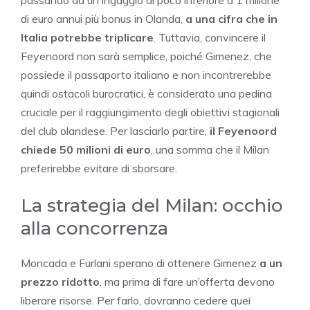
passando da un ingaggio di poco inferiore a 1 milione
di euro annui più bonus in Olanda,
a una cifra che in
Italia potrebbe triplicare
. Tuttavia, convincere il
Feyenoord non sarà semplice, poiché Gimenez, che
possiede il passaporto italiano e non incontrerebbe
quindi ostacoli burocratici, è considerato una pedina
cruciale per il raggiungimento degli obiettivi stagionali
del club olandese. Per lasciarlo partire,
il Feyenoord
chiede 50 milioni di euro
, una somma che il Milan
preferirebbe evitare di sborsare.
La strategia del Milan: occhio
alla concorrenza
Moncada e Furlani sperano di ottenere Gimenez
a un
prezzo ridotto
, ma prima di fare un’offerta devono
liberare risorse. Per farlo, dovranno cedere quei