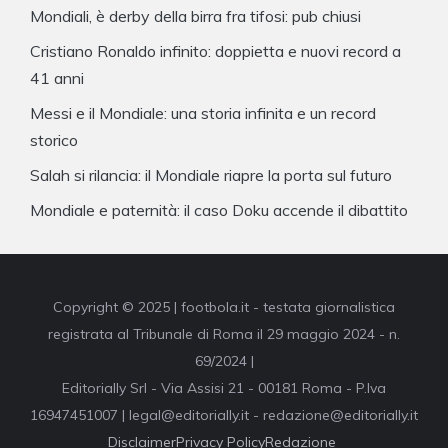
Mondiali, è derby della birra fra tifosi: pub chiusi
Cristiano Ronaldo infinito: doppietta e nuovi record a
41 anni
Messi e il Mondiale: una storia infinita e un record
storico
Salah si rilancia: il Mondiale riapre la porta sul futuro
Mondiale e paternità: il caso Doku accende il dibattito
Copyright © 2025 | footbola.it - testata giornalistica
registrata al Tribunale di Roma il 29 maggio 2024 - n.
69/2024 |
Editorially Srl - Via Assisi 21 - 00181 Roma - P.Iva
16947451007 | legal@editorially.it - redazione@editorially.it
Disclaimer
Privacy Policy
Redazione