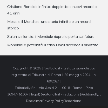
Cristiano Ronaldo infinito: doppietta e nuovi record a
41 anni
Messi e il Mondiale: una storia infinita e un record
storico
Salah si rilancia: il Mondiale riapre la porta sul futuro
Mondiale e paternità: il caso Doku accende il dibattito
Copyright © 2025 | footbola.it - testata giornalistica
registrata al Tribunale di Roma il 29 maggio 2024 - n.
69/2024 |
Editorially Srl - Via Assisi 21 - 00181 Roma - P.Iva
16947451007 | legal@editorially.it - redazione@editorially.it
Disclaimer
Privacy Policy
Redazione