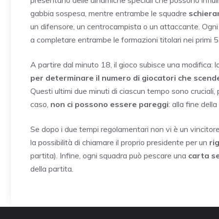
presentano delle dinamiche speciali che possono influir
gabbia sospesa, mentre entrambe le squadre
schiera
un difensore, un centrocampista o un attaccante. Ogn
a completare entrambe le formazioni titolari nei primi 5 
A partire dal minuto 18, il gioco subisce una modifica:
per determinare il numero di giocatori che scend
Questi ultimi due minuti di ciascun tempo sono cruciali, 
caso,
non ci possono essere pareggi
: alla fine del
Se dopo i due tempi regolamentari non vi è un vincitore,
la possibilità di chiamare il proprio presidente per un
ri
partita). Infine, ogni squadra può pescare una
carta s
della partita.