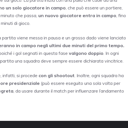
e sul gioco. La partita inizia con una palla che cade da una
no un solo giocatore in campo
, che può essere un portiere,
i minuto che passa,
un nuovo giocatore entra in campo
, fino
minuti di gioco.
 la partita viene messa in pausa e un grosso dado viene lanciato
eranno in campo negli ultimi due minuti del primo tempo.
poiché i gol segnati in questa fase
valgono doppio
. In ogni
la partita una squadra deve sempre essere dichiarata vincitrice.
 infatti, si procede
con gli shootout
. Inoltre, ogni squadra ha
gore presidenziale
(può essere eseguito una sola volta per
egreta
, da usare durante il match per influenzare l’andamento