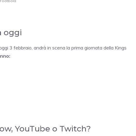
 Footbola
a oggi
 oggi 3 febbraio, andrà in scena la prima giornata della Kings
anno:
 Now, YouTube o Twitch?