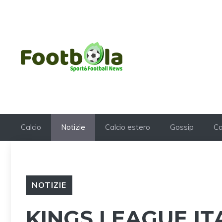
Vai
al
contenuto
Calcio
Notizie
Calcio estero
Gossip
Ca
NOTIZIE
KINGS LEAGUE IT