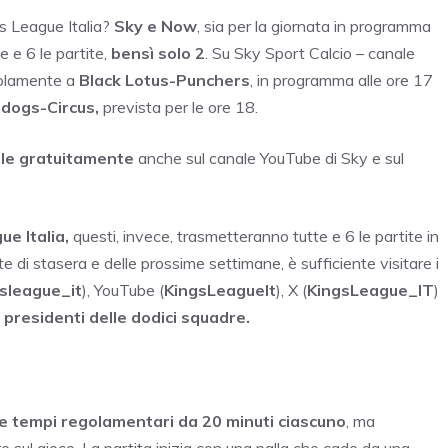
gs League Italia?
Sky e Now
, sia per la giornata in programma
e e 6 le partite,
bensì solo 2
. Su Sky Sport Calcio – canale
 solamente a
Black Lotus-Punchers
, in programma alle ore 17
dogs-Circus,
prevista per le ore 18.
ile gratuitamente
anche sul canale YouTube di Sky e sul
gue Italia,
questi, invece, trasmetteranno tutte e 6 le partite in
e di stasera e delle prossime settimane, è sufficiente visitare i
sleague_it
), YouTube (
KingsLeagueIt
), X (
KingsLeague_IT
)
dei presidenti delle dodici squadre.
e tempi regolamentari da 20 minuti ciascuno
, ma