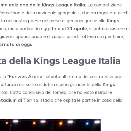
rima edizione della Kings League Italia.
La competizione
arcellona e della nazionale spagnola –, che ha raggiunto picchi
ivata nel nostro paese nel mese di gennaio grazie alla
Kings
rino, ma a partire da oggi,
fino al 21 aprile
, si potrà assistere al
ovani appassionati e di curiosi, quindi, l’attesa sta per finire,
rnata di oggi.
a della Kings League Italia
 la “
Fonzies Arena
”, situata all’interno del centro Vismara-
ttura in cui sono andati in scena gli incontri della
Kings
nali. L’atto conclusivo del torneo, che ha visto il Brasile
 Stadium di Torino
, stadio che ospita le partite in casa della