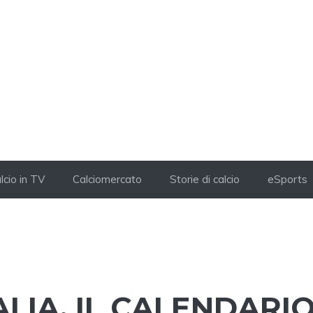
lcio in TV
Calciomercato
Storie di calcio
eSports
ALIA, IL CALENDARI