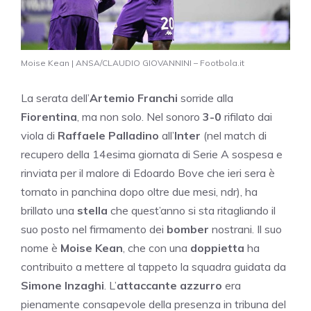
Moise Kean | ANSA/CLAUDIO GIOVANNINI – Footbola.it
La serata dell’
Artemio Franchi
sorride alla
Fiorentina
, ma non solo. Nel sonoro
3-0
rifilato dai
viola di
Raffaele Palladino
all’
Inter
(nel match di
recupero della 14esima giornata di Serie A sospesa e
rinviata per il malore di Edoardo Bove che ieri sera è
tornato in panchina dopo oltre due mesi, ndr), ha
brillato una
stella
che quest’anno si sta ritagliando il
suo posto nel firmamento dei
bomber
nostrani. Il suo
nome è
Moise Kean
, che con una
doppietta
ha
contribuito a mettere al tappeto la squadra guidata da
Simone Inzaghi
. L’
attaccante azzurro
era
pienamente consapevole della presenza in tribuna del