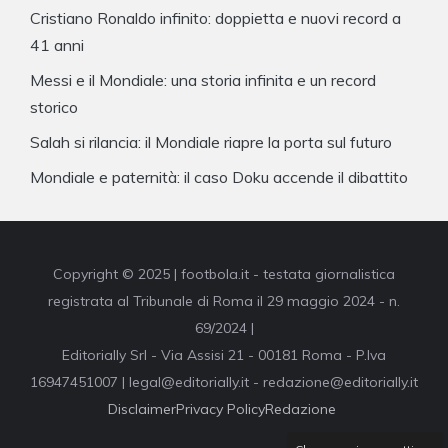
Cristiano Ronaldo infinito: doppietta e nuovi record a
41 anni
Messi e il Mondiale: una storia infinita e un record
storico
Salah si rilancia: il Mondiale riapre la porta sul futuro
Mondiale e paternità: il caso Doku accende il dibattito
Copyright © 2025 | footbola.it - testata giornalistica
registrata al Tribunale di Roma il 29 maggio 2024 - n.
69/2024 |
Editorially Srl - Via Assisi 21 - 00181 Roma - P.Iva
16947451007 | legal@editorially.it - redazione@editorially.it
Disclaimer
Privacy Policy
Redazione