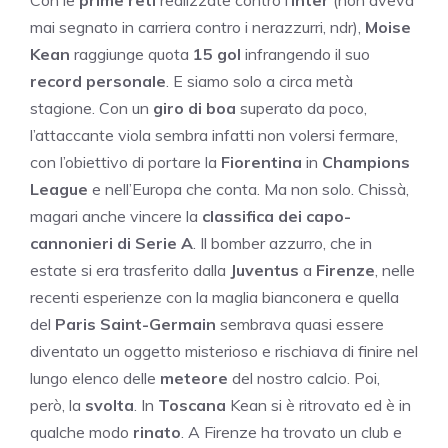
Con le
prime reti
realizzate contro l’
Inter
(non aveva
mai segnato in carriera contro i nerazzurri, ndr),
Moise
Kean
raggiunge quota
15 gol
infrangendo il suo
record personale
. E siamo solo a circa metà
stagione. Con un
giro di boa
superato da poco,
l’attaccante viola sembra infatti non volersi fermare,
con l’obiettivo di portare la
Fiorentina
in
Champions
League
e nell’Europa che conta. Ma non solo. Chissà,
magari anche vincere la
classifica dei capo-
cannonieri di Serie A
. Il bomber azzurro, che in
estate si era trasferito dalla
Juventus
a
Firenze
, nelle
recenti esperienze con la maglia bianconera e quella
del
Paris Saint-Germain
sembrava quasi essere
diventato un oggetto misterioso e rischiava di finire nel
lungo elenco delle
meteore
del nostro calcio. Poi,
però, la
svolta
. In
Toscana
Kean si è ritrovato ed è in
qualche modo
rinato
. A Firenze ha trovato un club e