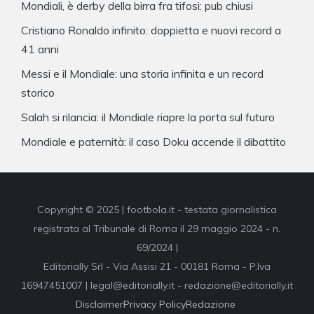
Mondiali, è derby della birra fra tifosi: pub chiusi
Cristiano Ronaldo infinito: doppietta e nuovi record a
41 anni
Messi e il Mondiale: una storia infinita e un record
storico
Salah si rilancia: il Mondiale riapre la porta sul futuro
Mondiale e paternità: il caso Doku accende il dibattito
Copyright © 2025 | footbola.it - testata giornalistica
registrata al Tribunale di Roma il 29 maggio 2024 - n.
69/2024 |
Editorially Srl - Via Assisi 21 - 00181 Roma - P.Iva
16947451007 | legal@editorially.it - redazione@editorially.it
Disclaimer
Privacy Policy
Redazione