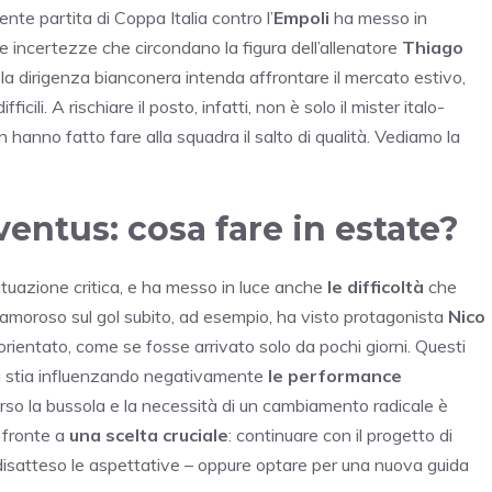
ente partita di Coppa Italia contro l’
Empoli
ha messo in
le incertezze che circondano la figura dell’allenatore
Thiago
 la dirigenza bianconera intenda affrontare il mercato estivo,
ficili. A rischiare il posto, infatti, non è solo il mister italo-
 hanno fatto fare alla squadra il salto di qualità. Vediamo la
uventus: cosa fare in estate?
ituazione critica, e ha messo in luce anche
le difficoltà
che
clamoroso sul gol subito, ad esempio, ha visto protagonista
Nico
rientato, come se fosse arrivato solo da pochi giorni. Questi
a stia influenzando negativamente
le performance
so la bussola e la necessità di un cambiamento radicale è
 fronte a
una scelta cruciale
: continuare con il progetto di
disatteso le aspettative – oppure optare per una nuova guida