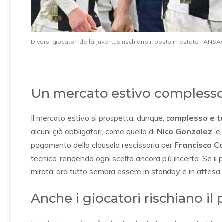
Diversi giocatori della Juventus rischiano il posto in estate |
Un mercato estivo compless
Il mercato estivo si prospetta, dunque,
complesso e t
alcuni già obbligatori, come quello di
Nico Gonzalez
, 
pagamento della clausola rescissoria per
Francisco C
tecnica, rendendo ogni scelta ancora più incerta. Se il p
mirata, ora tutto sembra essere in standby e in attesa d
Anche i giocatori rischiano il