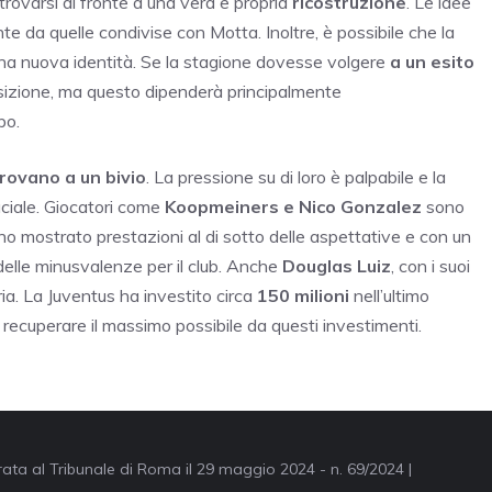
trovarsi di fronte a una vera e propria
ricostruzione
. Le idee
te da quelle condivise con Motta. Inoltre, è possibile che la
e una nuova identità. Se la stagione dovesse volgere
a un esito
posizione, ma questo dipenderà principalmente
po.
trovano a un bivio
. La pressione su di loro è palpabile e la
uciale. Giocatori come
Koopmeiners e Nico Gonzalez
sono
hanno mostrato prestazioni al di sotto delle aspettative e con un
delle minusvalenze per il club. Anche
Douglas Luiz
, con i suoi
aria. La Juventus ha investito circa
150 milioni
nell’ultimo
r recuperare il massimo possibile da questi investimenti.
trata al Tribunale di Roma il 29 maggio 2024 - n. 69/2024 |