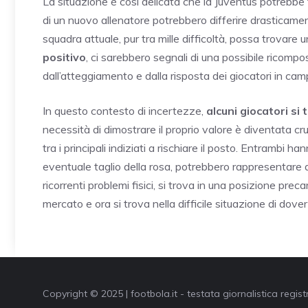
La situazione è così delicata che la Juventus potrebbe 
di un nuovo allenatore potrebbero differire drasticamen
squadra attuale, pur tra mille difficoltà, possa trovar
positivo
, ci sarebbero segnali di una possibile ricom
dall’atteggiamento e dalla risposta dei giocatori in cam
In questo contesto di incertezze,
alcuni giocatori si 
necessità di dimostrare il proprio valore è diventata cr
tra i principali indiziati a rischiare il posto. Entrambi 
eventuale taglio della rosa, potrebbero rappresentare 
ricorrenti problemi fisici, si trova in una posizione prec
mercato e ora si trova nella difficile situazione di dove
Copyright © 2025 | footbola.it - testata giornalistica regis