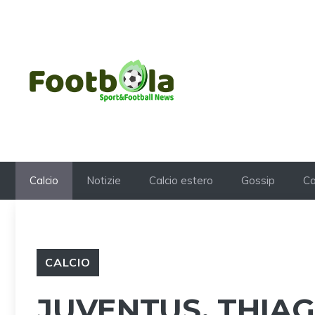
Vai
al
contenuto
Calcio
Notizie
Calcio estero
Gossip
Ca
CALCIO
JUVENTUS, THIA