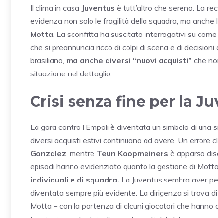
Il clima in casa
Juventus
è tutt’altro che sereno. La rec
evidenza non solo le fragilità della squadra, ma anche 
Motta
. La sconfitta ha suscitato interrogativi su come
che si preannuncia ricco di colpi di scena e di decisioni dif
brasiliano,
ma anche diversi “nuovi acquisti”
che non
situazione nel dettaglio.
Crisi senza fine per la J
La gara contro l’Empoli è diventata un simbolo di una s
diversi acquisti estivi continuano ad avere. Un errore 
Gonzalez
, mentre
Teun Koopmeiners
è apparso diso
episodi hanno evidenziato quanto la gestione di Mott
individuali e di squadra.
La Juventus sembra aver per
diventata sempre più evidente. La dirigenza si trova di
Motta – con la partenza di alcuni giocatori che hanno 