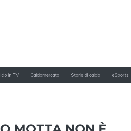
lcio in TV
Calciomercato
Storie di calcio
eSports
GO MOTTA NON È