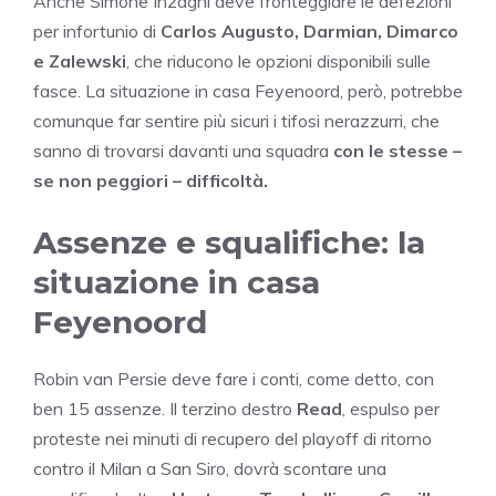
Anche Simone Inzaghi deve fronteggiare le defezioni
per infortunio di
Carlos Augusto, Darmian, Dimarco
e Zalewski
, che riducono le opzioni disponibili sulle
fasce. La situazione in casa Feyenoord, però, potrebbe
comunque far sentire più sicuri i tifosi nerazzurri, che
sanno di trovarsi davanti una squadra
con le stesse –
se non peggiori – difficoltà.
Assenze e squalifiche: la
situazione in casa
Feyenoord
Robin van Persie deve fare i conti, come detto, con
ben 15 assenze. Il terzino destro
Read
, espulso per
proteste nei minuti di recupero del playoff di ritorno
contro il Milan a San Siro, dovrà scontare una