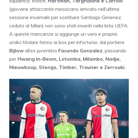
squalifica. Inoltre,
Hartman, Targhalline e Carrillo
(giovane attaccante messicano arrivato nell’ultima
sessione invernale per sostituire Santiago Gimenez,
ceduto al Milan) non sono stati inseriti nella lista UEFA.
A queste mancanze si aggiunge un vero e proprio
undici titolare fermo ai box per infortunio: dal portiere
Bijlow
all’ex juventino
Facundo Gonzalez
, passando
per
Hwang In-Beom, Lotomba, Milambo, Nadje,
Nieuwkoop, Stengs, Timber, Trauner e Zerrouki.