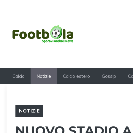
Vai
al
contenuto
Calcio
Notizie
Calcio estero
Gossip
Ca
NOTIZIE
NUOVO STADIO A