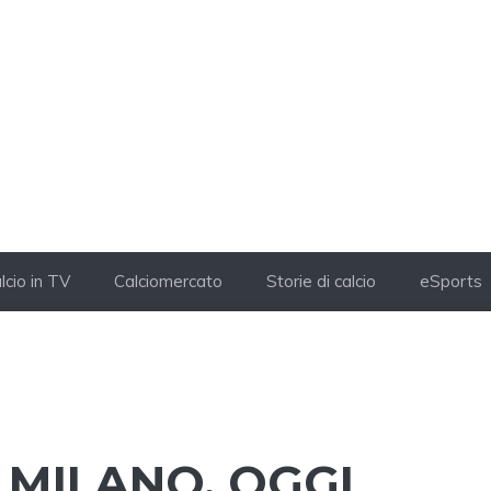
lcio in TV
Calciomercato
Storie di calcio
eSports
 MILANO, OGGI