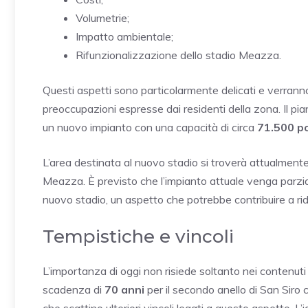
Volumetrie;
Impatto ambientale;
Rifunzionalizzazione dello stadio Meazza.
Questi aspetti sono particolarmente delicati e verranno
preoccupazioni espresse dai residenti della zona. Il p
un nuovo impianto con una capacità di circa
71.500 po
L’area destinata al nuovo stadio si troverà attualmente 
Meazza. È previsto che l’impianto attuale venga parzia
nuovo stadio, un aspetto che potrebbe contribuire a ridur
Tempistiche e vincoli
L’importanza di oggi non risiede soltanto nei contenut
scadenza di
70 anni
per il secondo anello di San Siro 
che scattino ulteriori vincoli legati a questo aspetto. L’