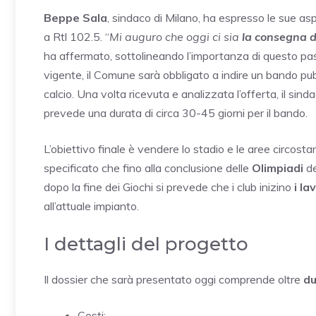
Beppe Sala
, sindaco di Milano, ha espresso le sue as
a Rtl 102.5. “
Mi auguro che oggi ci sia
la consegna d
ha affermato, sottolineando l’importanza di questo pas
vigente, il Comune sarà obbligato a indire un bando p
calcio. Una volta ricevuta e analizzata l’offerta, il si
prevede una durata di circa 30-45 giorni per il bando.
L’obiettivo finale è vendere lo stadio e le aree circostan
specificato che fino alla conclusione delle
Olimpiadi
de
dopo la fine dei Giochi si prevede che i club inizino
i la
all’attuale impianto.
I dettagli del progetto
Il dossier che sarà presentato oggi comprende oltre
du
Costi;