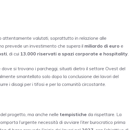
 attentamente valutati, soprattutto in relazione alle
iano prevede un investimento che supera il
miliardo di euro
e
sti
, di cui
13.000 riservati a spazi corporate e hospitality
.
dove si trovano i parcheggi, situati dietro il settore Ovest del
lmente smantellato solo dopo la conclusione dei lavori del
re i disagi per i tifosi e per la comunità circostante.
i del progetto, ma anche nelle
tempistiche
da rispettare. La
comporta l’urgente necessità di avviare l’iter burocratico prima
idea di base prevede l’inizio dei lavori nel
2027
, con l’obiettivo di