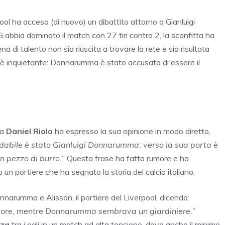
ool ha acceso (di nuovo) un dibattito attorno a Gianluigi
abbia dominato il match con 27 tiri contro 2, la sconfitta ha
 di talento non sia riuscita a trovare la rete e sia risultata
pe è inquietante: Donnarumma è stato accusato di essere il
ta
Daniel Riolo
ha espresso la sua opinione in modo diretto,
ffidabile è stato Gianluigi Donnarumma: verso la sua porta è
n pezzo di burro.
” Questa frase ha fatto rumore e ha
rso un portiere che ha segnato la storia del calcio italiano.
arumma e Alisson, il portiere del Liverpool, dicendo:
ratore, mentre Donnarumma sembrava un giardiniere.
”
zza
tra i pali in un match ad alta tensione, dove anche il minimo