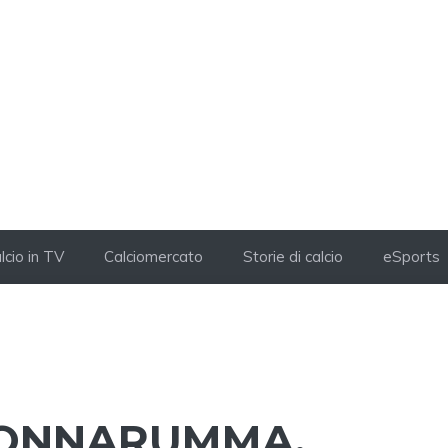
lcio in TV
Calciomercato
Storie di calcio
eSports
DONNARUMMA,