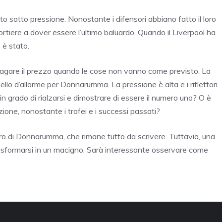
to sotto pressione. Nonostante i difensori abbiano fatto il loro
portiere a dover essere l’ultimo baluardo. Quando il Liverpool ha
è stato.
i a pagare il prezzo quando le cose non vanno come previsto. La
lo d’allarme per Donnarumma. La pressione è alta e i riflettori
à in grado di rialzarsi e dimostrare di essere il numero uno? O è
ione, nonostante i trofei e i successi passati?
turo di Donnarumma, che rimane tutto da scrivere. Tuttavia, una
trasformarsi in un macigno. Sarà interessante osservare come