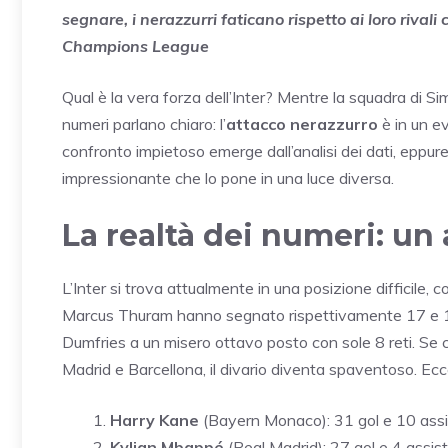
segnare, i nerazzurri faticano rispetto ai loro rival
Champions League
Qual è la vera forza dell’Inter? Mentre la squadra di S
numeri parlano chiaro: l’
attacco nerazzurro
è in un ev
confronto impietoso emerge dall’analisi dei dati, eppur
impressionante che lo pone in una luce diversa.
La realtà dei numeri: un
L’Inter si trova attualmente in una posizione difficile, 
Marcus Thuram hanno segnato rispettivamente 17 e 15 
Dumfries a un misero ottavo posto con sole 8 reti. Se
Madrid e Barcellona, il divario diventa spaventoso. Ecc
Harry Kane
(Bayern Monaco): 31 gol e 10 assi
Kylian Mbappé
(Real Madrid): 27 gol e 4 assist