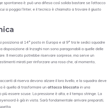
e spontanea è: può una difesa così solida bastare se l’attacco
ui si poggia l’Inter, e il tecnico è chiamato a trovare il giusto
mica
r si posiziona al 14° posto in Europa e al 9° tra le sedici squadre
 a disposizione di Inzaghi non sono paragonabili a quelle delle
mare. Il mercato potrebbe riservare sorprese, ma serve un
estimenti mirati per rinforzare una rosa che, al momento,
ccanti di riserva devono alzare il loro livello, e la squadra deve
ida è quella di trasformare un
attacco bloccato
in una
 più essere scuse. La pressione è alta, e il tempo stringe. La
l Feyenoord è già in vista. Sarà fondamentale arrivare preparati,
spetta.