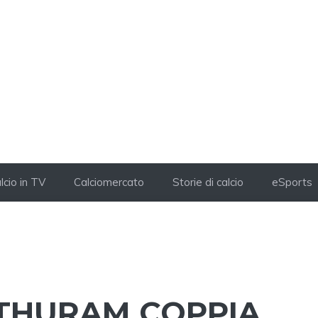
lcio in TV
Calciomercato
Storie di calcio
eSports
-THURAM COPPIA