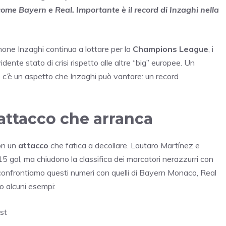
i come Bayern e Real. Importante è il record di Inzaghi nella
imone Inzaghi continua a lottare per la
Champions League
, i
idente stato di crisi rispetto alle altre “big” europee. Un
e c’è un aspetto che Inzaghi può vantare: un record
 attacco che arranca
con un
attacco
che fatica a decollare. Lautaro Martínez e
gol, ma chiudono la classifica dei marcatori nerazzurri con
 confrontiamo questi numeri con quelli di Bayern Monaco, Real
o alcuni esempi:
st