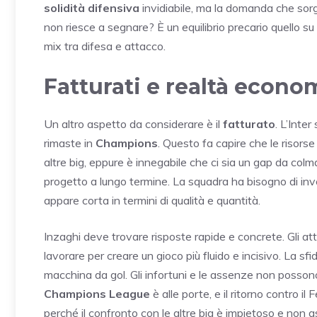
solidità difensiva
invidiabile, ma la domanda che sorg
non riesce a segnare? È un equilibrio precario quello su c
mix tra difesa e attacco.
Fatturati e realtà econo
Un altro aspetto da considerare è il
fatturato
. L’Inte
rimaste in
Champions
. Questo fa capire che le risorse
altre big, eppure è innegabile che ci sia un gap da col
progetto a lungo termine. La squadra ha bisogno di inv
appare corta in termini di qualità e quantità.
Inzaghi deve trovare risposte rapide e concrete. Gli atta
lavorare per creare un gioco più fluido e incisivo. La sf
macchina da gol. Gli infortuni e le assenze non possono
Champions League
è alle porte, e il ritorno contro i
perché il confronto con le altre big è impietoso e non a