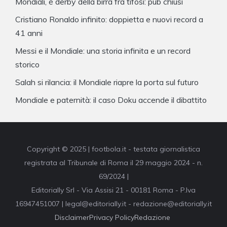
Mondiali, è derby della birra fra tifosi: pub chiusi
Cristiano Ronaldo infinito: doppietta e nuovi record a
41 anni
Messi e il Mondiale: una storia infinita e un record
storico
Salah si rilancia: il Mondiale riapre la porta sul futuro
Mondiale e paternità: il caso Doku accende il dibattito
Copyright © 2025 | footbola.it - testata giornalistica
registrata al Tribunale di Roma il 29 maggio 2024 - n.
69/2024 |
Editorially Srl - Via Assisi 21 - 00181 Roma - P.Iva
16947451007 | legal@editorially.it - redazione@editorially.it
Disclaimer
Privacy Policy
Redazione