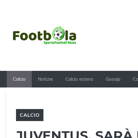
Vai
al
contenuto
Calcio
Notizie
Calcio estero
Gossip
Ca
CALCIO
JUVENTUS, SARÀ