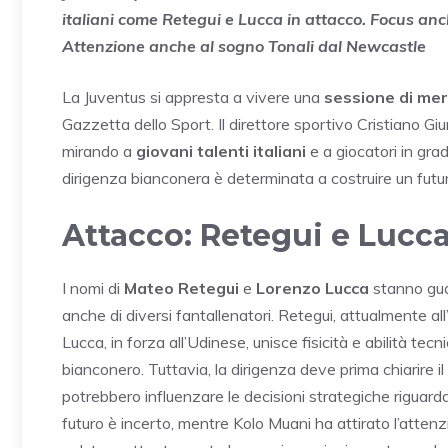
italiani come Retegui e Lucca in attacco. Focus an
Attenzione anche al sogno Tonali dal Newcastle
La Juventus si appresta a vivere una
sessione di me
Gazzetta dello Sport. Il direttore sportivo Cristiano Giun
mirando a
giovani talenti italiani
e a giocatori in gra
dirigenza bianconera è determinata a costruire un futuro 
Attacco: Retegui e Lucca
I nomi di
Mateo Retegui
e
Lorenzo Lucca
stanno gua
anche di diversi fantallenatori. Retegui, attualmente a
Lucca, in forza all’Udinese, unisce fisicità e abilità tec
bianconero. Tuttavia, la dirigenza deve prima chiarire il
potrebbero influenzare le decisioni strategiche riguarda
futuro è incerto, mentre Kolo Muani ha attirato l’attenz