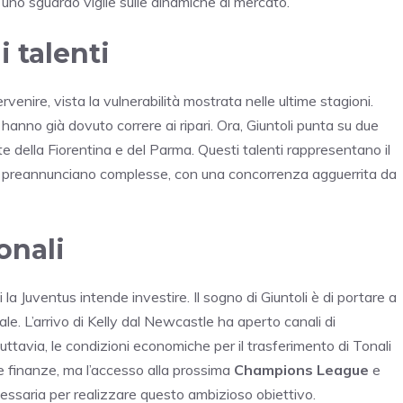
uno sguardo vigile sulle dinamiche di mercato.
 talenti
rvenire, vista la vulnerabilità mostrata nelle ultime stagioni.
hanno già dovuto correre ai ripari. Ora, Giuntoli punta su due
te della Fiorentina e del Parma. Questi talenti rappresentano il
 si preannunciano complesse, con una concorrenza agguerrita da
onali
la Juventus intende investire. Il sogno di Giuntoli è di portare a
ale. L’arrivo di Kelly dal Newcastle ha aperto canali di
Tuttavia, le condizioni economiche per il trasferimento di Tonali
e finanze, ma l’accesso alla prossima
Champions League
e
necessaria per realizzare questo ambizioso obiettivo.