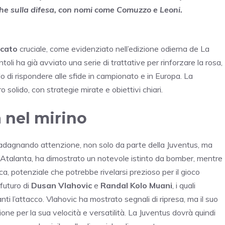
che sulla difesa, con nomi come Comuzzo e Leoni.
rcato
cruciale, come evidenziato nell’edizione odierna de La
toli ha già avviato una serie di trattative per rinforzare la rosa,
do di rispondere alle sfide in campionato e in Europa. La
solido, con strategie mirate e obiettivi chiari.
 nel mirino
dagnando attenzione, non solo da parte della Juventus, ma
ll’Atalanta, ha dimostrato un notevole istinto da bomber, mentre
nica, potenziale che potrebbe rivelarsi prezioso per il gioco
 futuro di
Dusan Vlahovic
e
Randal Kolo Muani
, i quali
nti l’attacco. Vlahovic ha mostrato segnali di ripresa, ma il suo
ione per la sua velocità e versatilità. La Juventus dovrà quindi