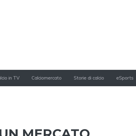
lcio in TV
Calciomercato
Storie di calcio
eSports
 UN MERCATO